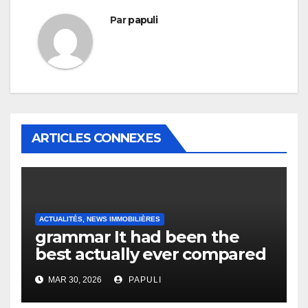
Par
papuli
ARTICLES CONNEXES
ACTUALITÉS, NEWS IMMOBILIÈRES
grammar It had been the
best actually ever compared
to it’s the top actually?
MAR 30, 2026
PAPULI
English Vocabulary Learners
Heap Change