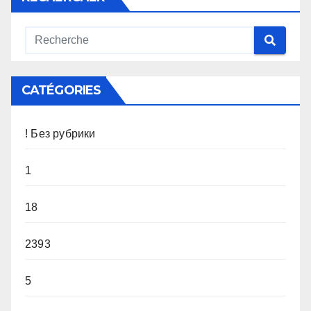
CATÉGORIES
! Без рубрики
1
18
2393
5