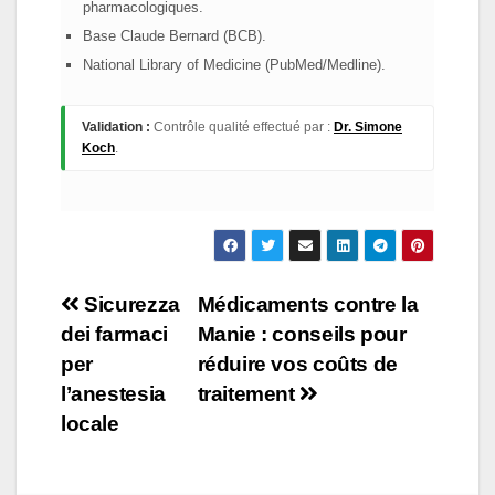
pharmacologiques.
Base Claude Bernard (BCB).
National Library of Medicine (PubMed/Medline).
Validation :
Contrôle qualité effectué par :
Dr. Simone
Koch
.
Navigation
Sicurezza
Médicaments contre la
dei farmaci
Manie : conseils pour
de
per
réduire vos coûts de
l’article
l’anestesia
traitement
locale