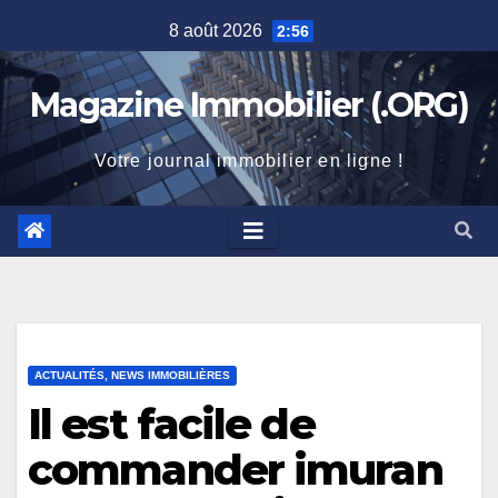
Skip
8 août 2026
2:56
to
content
Magazine Immobilier (.ORG)
Votre journal immobilier en ligne !
ACTUALITÉS, NEWS IMMOBILIÈRES
Il est facile de
commander imuran