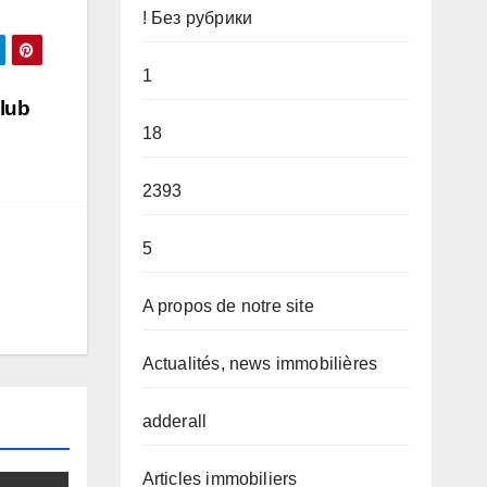
! Без рубрики
1
lub
18
2393
5
A propos de notre site
Actualités, news immobilières
adderall
Articles immobiliers