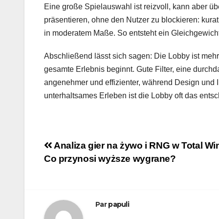
Eine große Spielauswahl ist reizvoll, kann aber üb
präsentieren, ohne den Nutzer zu blockieren: kura
in moderatem Maße. So entsteht ein Gleichgewic
Abschließend lässt sich sagen: Die Lobby ist mehr
gesamte Erlebnis beginnt. Gute Filter, eine durc
angenehmer und effizienter, während Design und I
unterhaltsames Erleben ist die Lobby oft das ent
Navigation
Analiza gier na żywo i RNG w Total Wi
Co przynosi wyższe wygrane?
de
l’article
Par
papuli