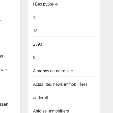
! Без рубрики
1
r
18
2393
as
5
 wie
A propos de notre site
Actualités, news immobilières
adderall
assen
Articles immobiliers