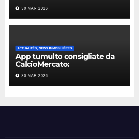
30 MAR 2026
ACTUALITÉS, NEWS IMMOBILIÈRES
App tumulto consigliate da
CalcioMercato:
considerazione di gennaio
30 MAR 2026
2026