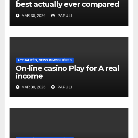
best actually ever compared
to it’s the top actually?
MAR 30, 2026
PAPULI
English Vocabulary Learners
Heap Change
ACTUALITÉS, NEWS IMMOBILIÈRES
On-line casino Play for A real
income
MAR 30, 2026
PAPULI