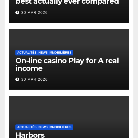
best actually ever compared
to it’s the top actually?
30 MAR 2026
English Vocabulary Learners
Heap Change
ACTUALITÉS, NEWS IMMOBILIÈRES
On-line casino Play for A real
income
30 MAR 2026
ACTUALITÉS, NEWS IMMOBILIÈRES
Harbors