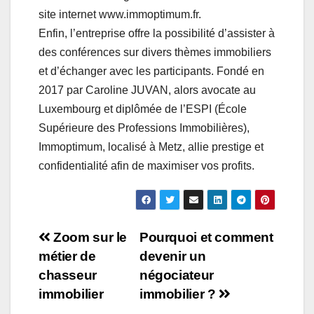
site internet www.immoptimum.fr.
Enfin, l’entreprise offre la possibilité d’assister à
des conférences sur divers thèmes immobiliers
et d’échanger avec les participants. Fondé en
2017 par Caroline JUVAN, alors avocate au
Luxembourg et diplômée de l’ESPI (École
Supérieure des Professions Immobilières),
Immoptimum, localisé à Metz, allie prestige et
confidentialité afin de maximiser vos profits.
Navigation
Zoom sur le
Pourquoi et comment
métier de
devenir un
de
chasseur
négociateur
l’article
immobilier
immobilier ?