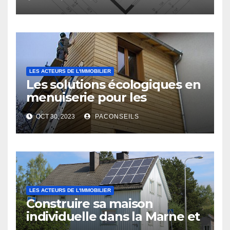
LES ACTEURS DE L'IMMOBILIER
Les solutions écologiques en
menuiserie pour les
professionnels du bâtiment
OCT 30, 2023
PACONSEILS
LES ACTEURS DE L'IMMOBILIER
Construire sa maison
individuelle dans la Marne et
les Ardennes : les avantages