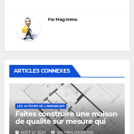
Par
Mag Immo
ARTICLES CONNEXES
LES ACTEURS DE L'IMMOBILIER
Faites construire une maison
de qualité sur mesure qui
vous ressemble !
AOÛT 12, 2024
MAXIMILIANBRAIN