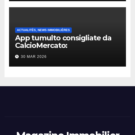
ACTUALITÉS, NEWS IMMOBILIÈRES
App tumulto consigliate da
CalcioMercato:
considerazione di gennaio
30 MAR 2026
2026