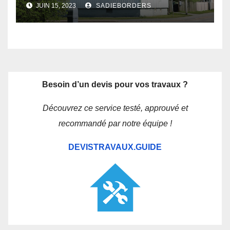
JUIN 15, 2023
SADIEBORDERS
d’un constructeur local
Besoin d’un devis pour vos travaux ?
Découvrez ce service testé, approuvé et
recommandé par notre équipe !
DEVISTRAVAUX.GUIDE