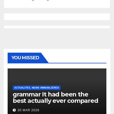
YOU MISSED
ACTUALITÉS, NEWS IMMOBILIÈRES
grammar It had been the
best actually ever compared
to it’s the top actually?
30 MAR 2026
English Vocabulary Learners