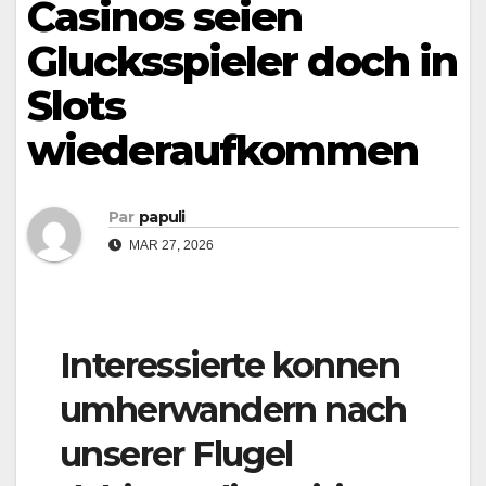
Casinos seien
Glucksspieler doch in
Slots
wiederaufkommen
Par
papuli
MAR 27, 2026
Interessierte konnen
umherwandern nach
unserer Flugel