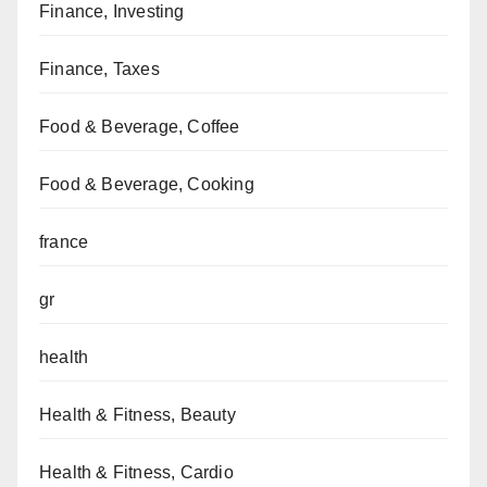
Finance, Investing
Finance, Taxes
Food & Beverage, Coffee
Food & Beverage, Cooking
france
gr
health
Health & Fitness, Beauty
Health & Fitness, Cardio