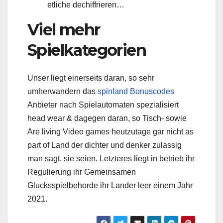
etliche dechiffrieren…
Viel mehr
Spielkategorien
Unser liegt einerseits daran, so sehr
umherwandern das
spinland Bonuscodes
Anbieter nach Spielautomaten spezialisiert
head wear & dagegen daran, so Tisch- sowie
Are living Video games heutzutage gar nicht as
part of Land der dichter und denker zulassig
man sagt, sie seien. Letzteres liegt in betrieb ihr
Regulierung ihr Gemeinsamen
Glucksspielbehorde ihr Lander leer einem Jahr
2021.