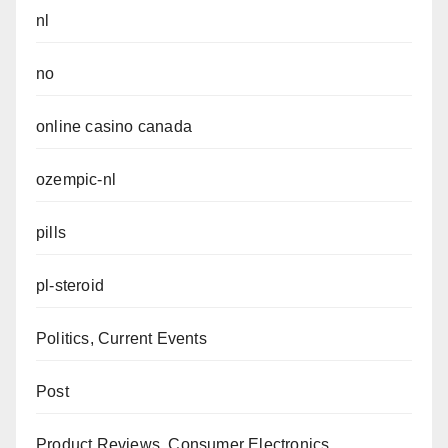
nl
no
online casino canada
ozempic-nl
pills
pl-steroid
Politics, Current Events
Post
Product Reviews, Consumer Electronics