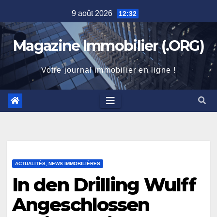
Skip
9 août 2026
12:32
to
content
Magazine Immobilier (.ORG)
Votre journal immobilier en ligne !
ACTUALITÉS, NEWS IMMOBILIÈRES
In den Drilling Wulff
Angeschlossen