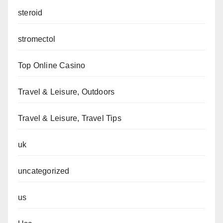
steroid
stromectol
Top Online Casino
Travel & Leisure, Outdoors
Travel & Leisure, Travel Tips
uk
uncategorized
us