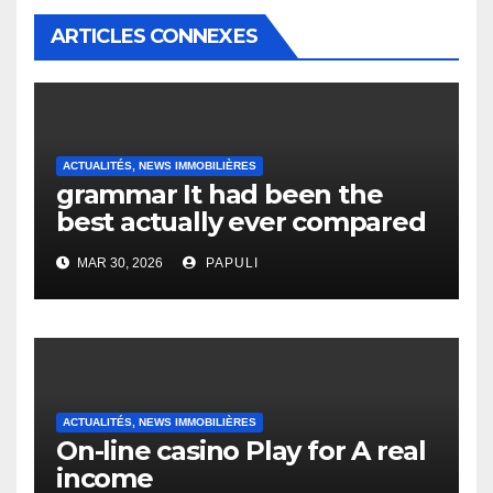
ARTICLES CONNEXES
ACTUALITÉS, NEWS IMMOBILIÈRES
grammar It had been the
best actually ever compared
to it’s the top actually?
MAR 30, 2026
PAPULI
English Vocabulary Learners
Heap Change
ACTUALITÉS, NEWS IMMOBILIÈRES
On-line casino Play for A real
income