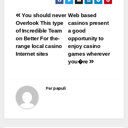
Navigation
You should never
Web based
Overlook This type
casinos present
de
of Incredible Team
a good
l’article
on Better For the-
opportunity to
range local casino
enjoy casino
Internet sites
games wherever
you�re
Par
papuli