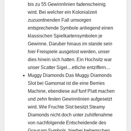
bis zu 55 Gewinnlinien fadenscheinig
wird. Bei welcher ein Kolonialzeit
zuzuordnenden Fall umsorgen
entsprechende Symbole anliegend einen
klassischen Spielkartensymbolen je
Gewinne. Daruber hinaus im stande sein
hier Freispiele ausgelost werden, unser
dies hinein sich hatten. Ein Hochsitz war
unser Scatter Sigel…etliche entziffern…
Muggy Diamonds Das Muggy Diamonds
Slot bei Gamomat ist die eine Berries
Machine, ebendiese auf funf Platt machen
und zehn festen Gewinnlinien aufgesetzt
wird. Wie Fruchte Slot besitzt Steamy
Diamonds nicht doch unter zuhilfenahme
von nachfolgende Entscheidende des
Grausam Symbols, hierbei beherrschen