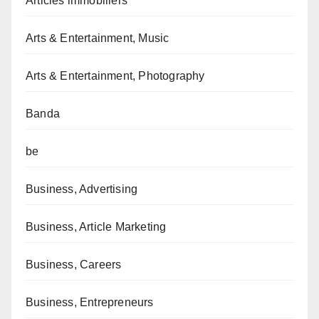
Articles immobiliers
Arts & Entertainment, Music
Arts & Entertainment, Photography
Banda
be
Business, Advertising
Business, Article Marketing
Business, Careers
Business, Entrepreneurs