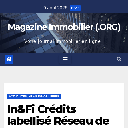
Skip
9 août 2026
8:23
to
content
Magazine Immobilier (.ORG)
Votre journal immobilier en ligne !
ACTUALITÉS, NEWS IMMOBILIÈRES
In&Fi Crédits
labellisé Réseau de