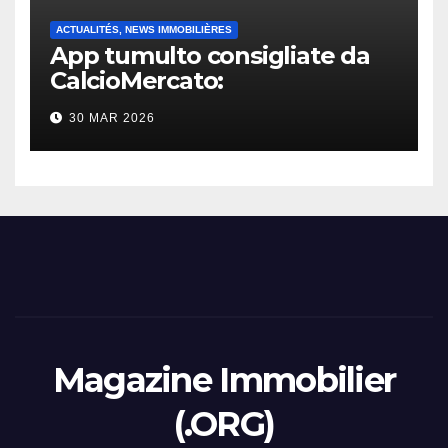
ACTUALITÉS, NEWS IMMOBILIÈRES
App tumulto consigliate da
CalcioMercato:
considerazione di gennaio
30 MAR 2026
2026
Magazine Immobilier
(.ORG)