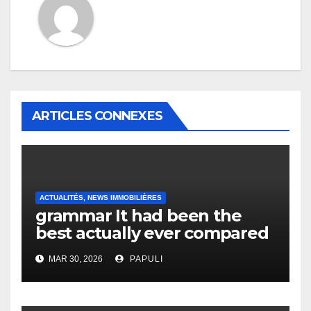
ARTICLES CONNEXES
ACTUALITÉS, NEWS IMMOBILIÈRES
grammar It had been the
best actually ever compared
to it’s the top actually?
MAR 30, 2026
PAPULI
English Vocabulary Learners
Heap Change