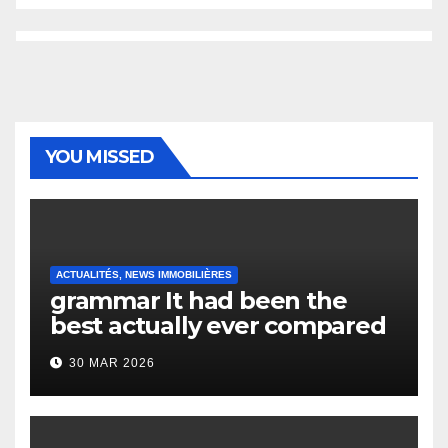
YOU MISSED
ACTUALITÉS, NEWS IMMOBILIÈRES
grammar It had been the
best actually ever compared
to it’s the top actually?
30 MAR 2026
English Vocabulary Learners
Heap Change