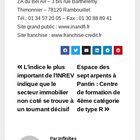
ZA du Bel Air – 3 bis rue Barthélemy
Thimonnier – 78120 Rambouillet
Tél.: 01 34 57 20 05 – Fax : 01 30 88 89 41
Site grand public : www.inandfi.fr
Site franchise : www.franchise-credit.fr
Navigation
L’indice le plus
Espace des
important de l’INREV
sept arpents à
de
indique que le
Pantin : Centre
l’article
secteur immobilier
de formation de
non coté se trouve à
4ème catégorie
un tournant décisif
de type R
Par
Infinites