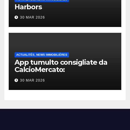
Harbors
30 MAR 2026
ACTUALITÉS, NEWS IMMOBILIÈRES
App tumulto consigliate da
CalcioMercato:
considerazione di gennaio
30 MAR 2026
2026