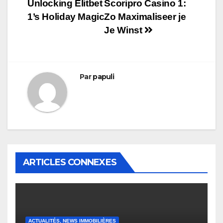
de
Unlocking Elitbet
Scoripro Casino 1:
l’article
1’s Holiday Magic
Zo Maximaliseer je
Je Winst
Par
papuli
ARTICLES CONNEXES
ACTUALITÉS, NEWS IMMOBILIÈRES