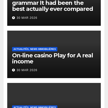
grammar It had been the
best actually ever compared
to it’s the top actually?
30 MAR 2026
English Vocabulary Learners
Heap Change
ACTUALITÉS, NEWS IMMOBILIÈRES
On-line casino Play for A real
income
30 MAR 2026
ACTUALITÉS, NEWS IMMOBILIÈRES