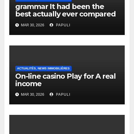
grammar It had been the
best actually ever compared
to it’s the top actually?
MAR 30, 2026
PAPULI
English Vocabulary Learners
Heap Change
ACTUALITÉS, NEWS IMMOBILIÈRES
On-line casino Play for A real
income
MAR 30, 2026
PAPULI