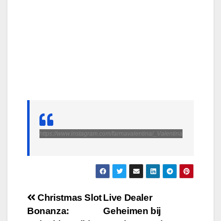
https://www.instagram.com/farmavalentina/_Valentina
Navigation
Christmas Slot
Live Dealer
Bonanza:
Geheimen bij