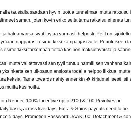
alla taustalla saadaan hyvin luotua tunnelmaa, mutta ratkaisu 
linneet saman, joten kovin erikoiselta tama ratkaisu ei enaa tun
, ja haluamansa sivut loytaa varmasti helposti. Pelit on sijoitettu
iirtymaan napparasti esimerkiksi kampanjasivulle. Perinteiseen 
ds esimerkiksi tarkempaa tietoa kasinon maksutavoista ja saann
, mutta valitettavasti sen tyyli tuntuu harmillisen vanhanaikais
a yksinkertaisen ulkoasun ansiosta todella helppo liikkua, mutta
kea keksia. Tama towards nahty ennenkin � kirjaimellisesti, sill
s muilla kasinoilla.
tion Render: 100% Incentive up to ?100 & 100 Revolves on
daily basis, across five days. Extra & Spins payouts need to be
 once 5 days. Promotion Password: JAAK100. Detachment & co