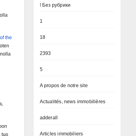
! Без рубрики
olla
1
18
of the
oten
2393
inolla
5
A propos de notre site
Actualités, news immobilières
a,
adderall
roon
Articles immobiliers
 tuo