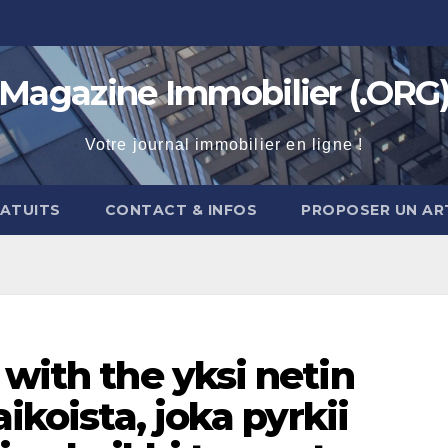
Magazine Immobilier (.ORG
Votre journal immobilier en ligne !
RATUITS
CONTACT & INFOS
PROPOSER UN AR
 with the yksi netin
aikoista, joka pyrkii