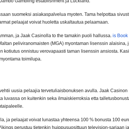
s, Jambo Gambling establishment ja Luckland.
ssaan suomeksi asiakaspalvelua myoten. Tama helpottaa sivust
varmat pelaajat voivat huoletta uskaltautua pelaamaan.
vamman, ja Jaak Casinolla to the tamakin puoli hallussa.
is Book 
ltan peliviranomaisten (MGA) myontaman lisenssin alaisina, j
ojen kotiutus onnistuu verovapaasti taman lisenssin ansiosta. Kas
 myontama toimilupa.
rvehtii uusia pelaajia tervetuliaisbonuksen avulla. Jaak Casinon
a luvassa on kuitenkin seka ilmaiskierroksia etta talletusbonust
taipaleelle.
la, ja pelaajat voivat lunastaa yhteensa 100 % bonusta 100 eu
Vikings perustuu tietenkin huippusuosittuun television-sarjaan ja