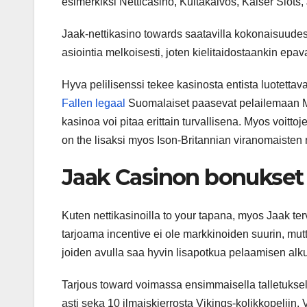
esimerkiksi Netticasino, Kultakaivos, Kaiser Slot
Jaak-nettikasino towards saatavilla kokonaisuude
asiointia melkoisesti, joten kielitaidostaankin epa
Hyva pelilisenssi tekee kasinosta entista luotetta
Fallen legaal
Suomalaiset paasevat pelailemaan Ma
kasinoa voi pitaa erittain turvallisena. Myos voitt
on the lisaksi myos Ison-Britannian viranomaisten
Jaak Casinon bonukset
Kuten nettikasinoilla to your tapana, myos Jaak te
tarjoama incentive ei ole markkinoiden suurin, mutt
joiden avulla saa hyvin lisapotkua pelaamisen alku
Tarjous toward voimassa ensimmaisella talletuksel
asti seka 10 ilmaiskierrosta Vikings-kolikkopeliin. 