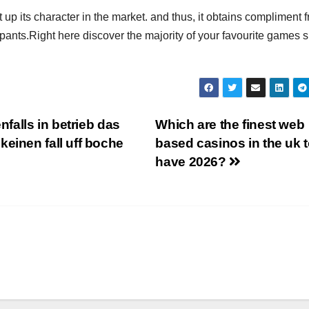
up its character in the market. and thus, it obtains compliment 
ants.Right here discover the majority of your favourite games 
alls in betrieb das
Which are the finest web
einen fall uff boche
based casinos in the uk 
have 2026?