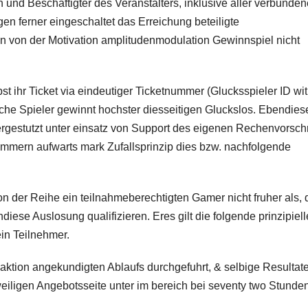
en und Beschaftigter des Veranstalters, inklusive aller verbunde
n ferner eingeschaltet das Erreichung beteiligte
n von der Motivation amplitudenmodulation Gewinnspiel nicht
t ihr Ticket via eindeutiger Ticketnummer (Glucksspieler ID wit
he Spieler gewinnt hochster diesseitigen Gluckslos. Ebendies
ergestutzt unter einsatz von Support des eigenen Rechenvorschri
mmern aufwarts mark Zufallsprinzip dies bzw. nachfolgende
der Reihe ein teilnahmeberechtigten Gamer nicht fruher als, 
ese Auslosung qualifizieren. Eres gilt die folgende prinzipiell
ein Teilnehmer.
aktion angekundigten Ablaufs durchgefuhrt, & selbige Resultat
eiligen Angebotsseite unter im bereich bei seventy two Stunde