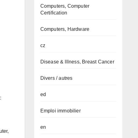
Computers, Computer
Certification
Computers, Hardware
cz
Disease & Illness, Breast Cancer
Divers / autres
ed
:
Emploi immobilier
en
ter,