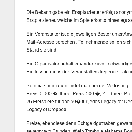
Die Bekanntgabe ein Erstplatzierter erfolgt anonym
Erstplatzierter, welche im Spielerkonto hinterlegt se
Ein Veranstalter ist die jeweiligen Bester unter 
Mail-Adresse sprechen . Teilnehmende sollen sich
Stand sie sind.
Ein Organisator behalt einander zuvor, notwendi
Einflussbereichs des Veranstalters liegende Fakto
Summa summarum findet man bei der Verlosung 104 E
Preis: 0.000 �, three. Preis: 500 �, 2. – three. Pre
26 Freispiele fur one,50� fur jedes Legacy for Dec
Legacy of Dropped.
Preise, ebendiese denn Echtgeldguthaben gewahrt 
seventy two Stunden uff ein Tombola alabama Bon