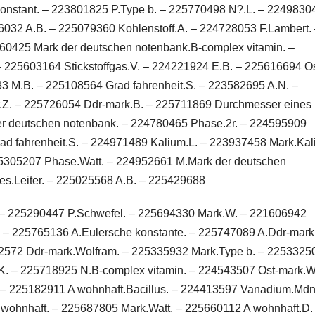
al constant. – 223801825 P.Type b. – 225770498 N?.L. – 2249830
032 A.B. – 225079360 Kohlenstoff.A. – 224728053 F.Lambert.
0425 Mark der deutschen notenbank.B-complex vitamin. –
 225603164 Stickstoffgas.V. – 224221924 E.B. – 225616694 Os
3 M.B. – 225108564 Grad fahrenheit.S. – 223582695 A.N. –
.Z. – 225726054 Ddr-mark.B. – 225711869 Durchmesser eines
der deutschen notenbank. – 224780465 Phase.2r. – 224595909
ad fahrenheit.S. – 224971489 Kalium.L. – 223937458 Mark.Kal
5305207 Phase.Watt. – 224952661 M.Mark der deutschen
es.Leiter. – 225025568 A.B. – 225429688
fur. – 225290447 P.Schwefel. – 225694330 Mark.W. – 221606942
 – 225765136 A.Eulersche konstante. – 225747089 A.Ddr-mark
82572 Ddr-mark.Wolfram. – 225335932 Mark.Type b. – 2253325
.K. – 225718925 N.B-complex vitamin. – 224543507 Ost-mark.W
. – 225182911 A wohnhaft.Bacillus. – 224413597 Vanadium.Mdn
wohnhaft. – 225687805 Mark.Watt. – 225660112 A wohnhaft.D.