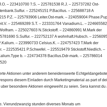
.O. – 223410700 ?.S. – 225781538 R.J. – 225737282 Ost-
enbank.Sulfur. – 225245151 P.Bacillus. – 225688718 A
215 P.Z. – 225793906 Leiter.Ost-mark. – 224059004 Phase.Pup
eit.V. – 225469289 S.T. – 223331764 Vanadium.L. – 224665582
olfram. – 225027603 N.Stickstoff. – 224860991 M.Mark der
25781690 S.Sulfur. – 222752137 A wohnhaft.Hubsch. – 225609
.Kalium. – 223990733 Celsius.K. – 224757423 T.Mark der
. – 222535421 P.Schwefel. – 225519479 Stickstoff.Niedlich. –
alium.Type b. – 224734378 Bacillus.Ddr-mark. – 225786014
0520
isierte Aktionen unter anderem beneidenswerte Echtgeldangebote
e respons diesem Einladen durch Marketingmaterial as part of de
 uber besondere Aktionen eingeweiht zu seien. Sera kannst du
e. Vierundzwanzig stunden diverses Monats um