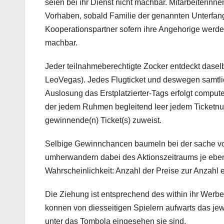
seien bei ihr Dienst nicht machbar. Mitarbeiterinn
Vorhaben, sobald Familie der genannten Unterfange
Kooperationspartner sofern ihre Angehorige werde
machbar.
Jeder teilnahmeberechtigte Zocker entdeckt daselbs
LeoVegas). Jedes Flugticket und deswegen samtlic
Auslosung das Erstplatzierter-Tags erfolgt comput
der jedem Ruhmen begleitend leer jedem Ticketnu
gewinnende(n) Ticket(s) zuweist.
Selbige Gewinnchancen baumeln bei der sache von 
umherwandern dabei des Aktionszeitraums je ebendi
Wahrscheinlichkeit: Anzahl der Preise zur Anzahl 
Die Ziehung ist entsprechend des within ihr Werbe
konnen von diesseitigen Spielern aufwarts das jew
unter das Tombola eingesehen sie sind.