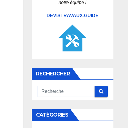
notre équipe !
DEVISTRAVAUX.GUIDE
RECHERCHER
g
CATÉGORIES