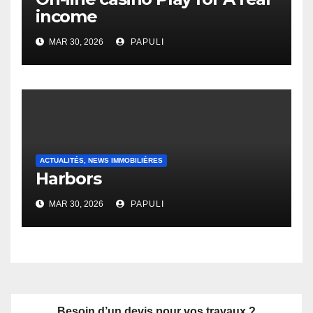
income
MAR 30, 2026
PAPULI
ACTUALITÉS, NEWS IMMOBILIÈRES
Harbors
MAR 30, 2026
PAPULI
Besoin d’un devis pour vos travaux ?