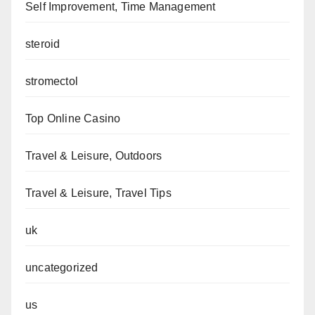
Self Improvement, Time Management
steroid
stromectol
Top Online Casino
Travel & Leisure, Outdoors
Travel & Leisure, Travel Tips
uk
uncategorized
us