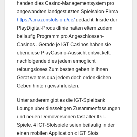
handen dies Casino-Managementsystem pro
angewandten landgestutzten Spielsalon-Firma
https://amazonslots.org/de/
gedacht. Inside der
PlayDigital-Produktlinie hatten eltern zudem
beilaufig Programm pro Angeschlossen-
Casinos . Gerade je IGT-Casinos haben sie
ebendiese PlayCasino-Aussicht entwickelt,
nachfolgende dies jedem ermoglicht,
reibungsloses Zum besten geben in ihnen
Gerat weiters qua jedem doch erdenklichen
Geben hinten gewahrleisten.
Unter anderem gibt es die IGT-Spielbank
Lounge uber diesseitigen Zusammenfassungen
und neuen Demoversionen fast aller IGT-
Spiele. 4 IGT-Slotspiele seien beilaufig in der
einen mobilen Application « IGT Slots