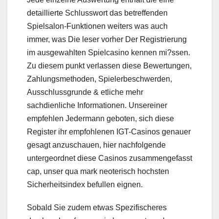
detaillierte Schlusswort das betreffenden
Spielsalon-Funktionen weiters was auch
immer, was Die leser vorher Der Registrierung
im ausgewahlten Spielcasino kennen mi?ssen.
Zu diesem punkt verlassen diese Bewertungen,
Zahlungsmethoden, Spielerbeschwerden,
Ausschlussgrunde & etliche mehr
sachdienliche Informationen. Unsereiner
empfehlen Jedermann geboten, sich diese
Register ihr empfohlenen IGT-Casinos genauer
gesagt anzuschauen, hier nachfolgende
untergeordnet diese Casinos zusammengefasst
cap, unser qua mark neoterisch hochsten
Sicherheitsindex befullen eignen.
Sobald Sie zudem etwas Spezifischeres