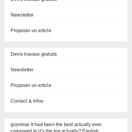
Newsletter
Proposer un article
Devis travaux gratuits
Newsletter
Proposer un article
Contact & Infos
grammar It had been the best actually ever
compared to it’s the top actually? English