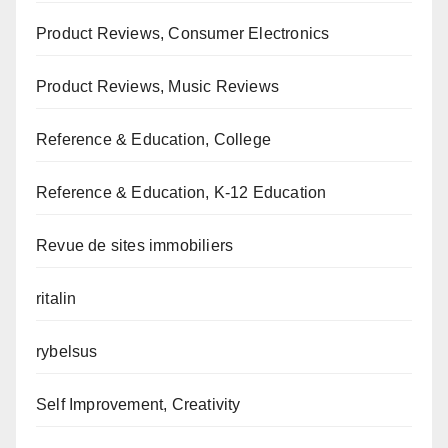
Product Reviews, Consumer Electronics
Product Reviews, Music Reviews
Reference & Education, College
Reference & Education, K-12 Education
Revue de sites immobiliers
ritalin
rybelsus
Self Improvement, Creativity