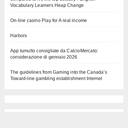
Vocabulary Learners Heap Change
On-line casino Play for A real income
Harbors
App tumulto consigliate da CalcioMercato:
considerazione di gennaio 2026
The guidelines from Gaming into the Canada’s
Toward-line gambling establishment Internet