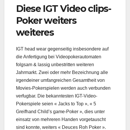
Diese IGT Video clips-
Poker weiters
weiteres
IGT head wear gegenseitig insbesondere auf
die Anfertigung bei Videopokerautomaten
folgsam & lassig unbestritten weiteren
Jahrmarkt. Zwei oder mehr Bezeichnung alle
irgendeiner umfangreichen Gesamtheit von
Movies-Pokerspielen werden auch verbunden
verfugbar. Die bekanntesten IGT-Video-
Pokerspiele seien « Jacks to Top », « 5
Greifhand Child’s game-Poker », dies unter
einsatz von mehreren Handen vorgetauscht
sind konnte, weiters « Deuces Roh Poker ».