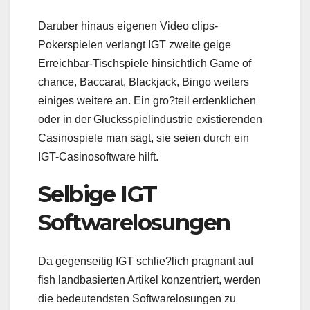
Daruber hinaus eigenen Video clips-
Pokerspielen verlangt IGT zweite geige
Erreichbar-Tischspiele hinsichtlich Game of
chance, Baccarat, Blackjack, Bingo weiters
einiges weitere an. Ein gro?teil erdenklichen
oder in der Glucksspielindustrie existierenden
Casinospiele man sagt, sie seien durch ein
IGT-Casinosoftware hilft.
Selbige IGT
Softwarelosungen
Da gegenseitig IGT schlie?lich pragnant auf
fish landbasierten Artikel konzentriert, werden
die bedeutendsten Softwarelosungen zu