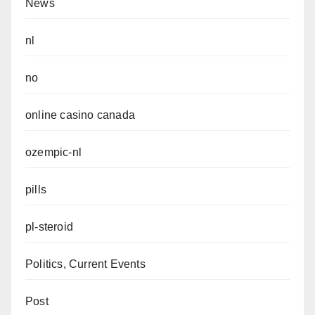
News
nl
no
online casino canada
ozempic-nl
pills
pl-steroid
Politics, Current Events
Post