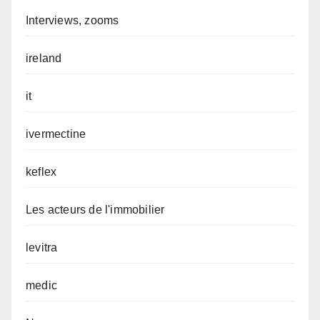
Interviews, zooms
ireland
it
ivermectine
keflex
Les acteurs de l'immobilier
levitra
medic