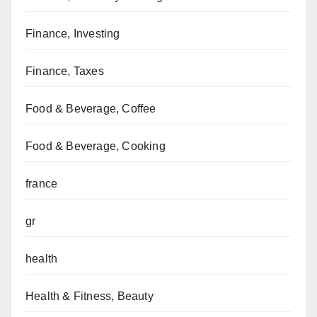
Finance, Investing
Finance, Taxes
Food & Beverage, Coffee
Food & Beverage, Cooking
france
gr
health
Health & Fitness, Beauty