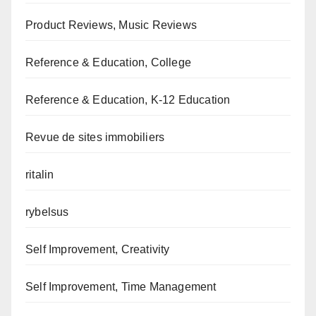
Product Reviews, Music Reviews
Reference & Education, College
Reference & Education, K-12 Education
Revue de sites immobiliers
ritalin
rybelsus
Self Improvement, Creativity
Self Improvement, Time Management