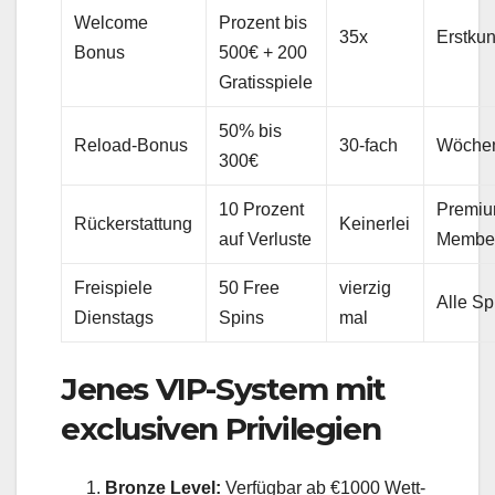
Welcome
Prozent bis
35x
Erstku
Bonus
500€ + 200
Gratisspiele
50% bis
Reload-Bonus
30-fach
Wöchen
300€
10 Prozent
Premiu
Rückerstattung
Keinerlei
auf Verluste
Membe
Freispiele
50 Free
vierzig
Alle Sp
Dienstags
Spins
mal
Jenes VIP-System mit
exclusiven Privilegien
Bronze Level:
Verfügbar ab €1000 Wett-