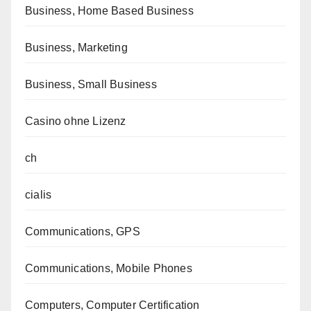
Business, Home Based Business
Business, Marketing
Business, Small Business
Casino ohne Lizenz
ch
cialis
Communications, GPS
Communications, Mobile Phones
Computers, Computer Certification