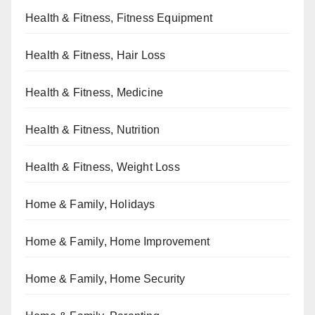
Health & Fitness, Fitness Equipment
Health & Fitness, Hair Loss
Health & Fitness, Medicine
Health & Fitness, Nutrition
Health & Fitness, Weight Loss
Home & Family, Holidays
Home & Family, Home Improvement
Home & Family, Home Security