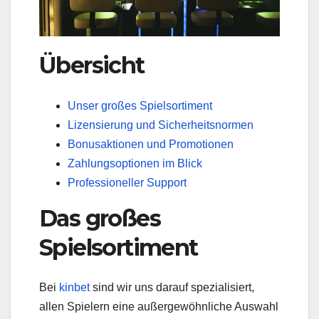
Übersicht
Unser großes Spielsortiment
Lizensierung und Sicherheitsnormen
Bonusaktionen und Promotionen
Zahlungsoptionen im Blick
Professioneller Support
Das großes
Spielsortiment
Bei
kinbet
sind wir uns darauf spezialisiert,
allen Spielern eine außergewöhnliche Auswahl