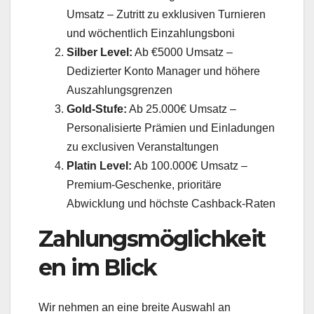
Umsatz – Zutritt zu exklusiven Turnieren
und wöchentlich Einzahlungsboni
Silber Level:
Ab €5000 Umsatz –
Dedizierter Konto Manager und höhere
Auszahlungsgrenzen
Gold-Stufe:
Ab 25.000€ Umsatz –
Personalisierte Prämien und Einladungen
zu exclusiven Veranstaltungen
Platin Level:
Ab 100.000€ Umsatz –
Premium-Geschenke, prioritäre
Abwicklung und höchste Cashback-Raten
Zahlungsmöglichkeit
en im Blick
Wir nehmen an eine breite Auswahl an