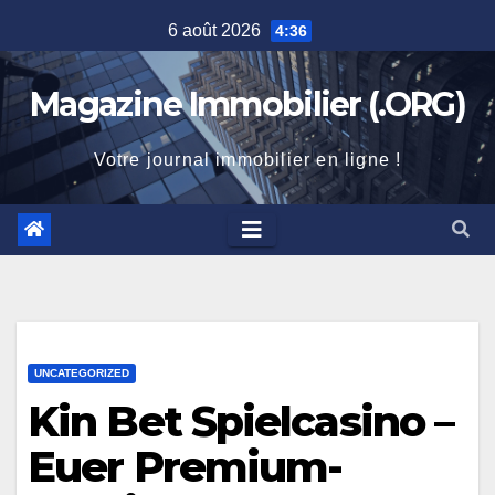
Skip
6 août 2026
4:36
to
content
Magazine Immobilier (.ORG)
Votre journal immobilier en ligne !
UNCATEGORIZED
Kin Bet Spielcasino –
Euer Premium-