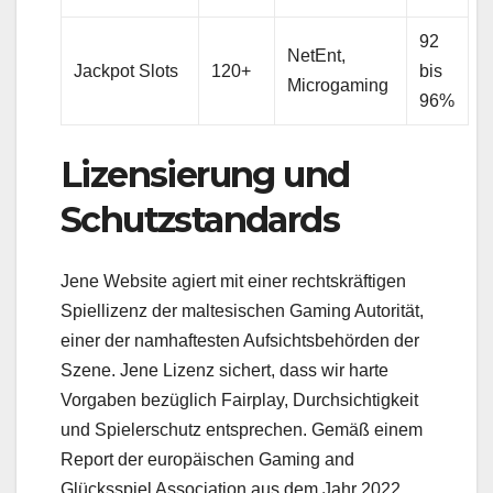
92
NetEnt,
Jackpot Slots
120+
bis
Microgaming
96%
Lizensierung und
Schutzstandards
Jene Website agiert mit einer rechtskräftigen
Spiellizenz der maltesischen Gaming Autorität,
einer der namhaftesten Aufsichtsbehörden der
Szene. Jene Lizenz sichert, dass wir harte
Vorgaben bezüglich Fairplay, Durchsichtigkeit
und Spielerschutz entsprechen. Gemäß einem
Report der europäischen Gaming and
Glücksspiel Association aus dem Jahr 2022