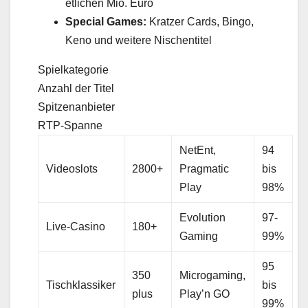
etlichen Mio. Euro
Special Games:
Kratzer Cards, Bingo,
Keno und weitere Nischentitel
Spielkategorie
Anzahl der Titel
Spitzenanbieter
RTP-Spanne
NetEnt,
94
Videoslots
2800+
Pragmatic
bis
Play
98%
Evolution
97-
Live-Casino
180+
Gaming
99%
95
350
Microgaming,
Tischklassiker
bis
plus
Play’n GO
99%