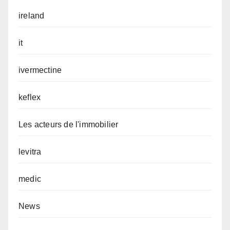
ireland
it
ivermectine
keflex
Les acteurs de l'immobilier
levitra
medic
News