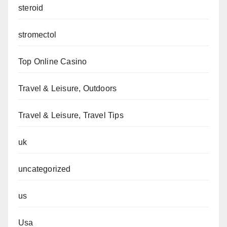
steroid
stromectol
Top Online Casino
Travel & Leisure, Outdoors
Travel & Leisure, Travel Tips
uk
uncategorized
us
Usa