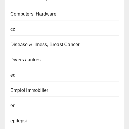
Computers, Hardware
cz
Disease & Illness, Breast Cancer
Divers / autres
ed
Emploi immobilier
en
epilepsi