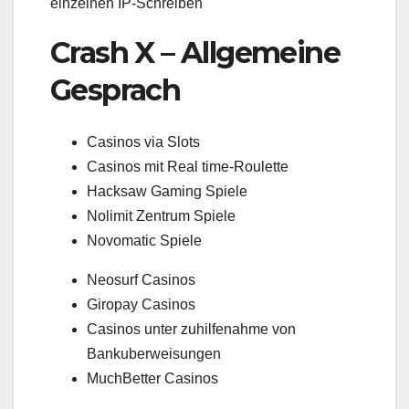
einzelnen IP-Schreiben
Crash X – Allgemeine
Gesprach
Casinos via Slots
Casinos mit Real time-Roulette
Hacksaw Gaming Spiele
Nolimit Zentrum Spiele
Novomatic Spiele
Neosurf Casinos
Giropay Casinos
Casinos unter zuhilfenahme von
Bankuberweisungen
MuchBetter Casinos