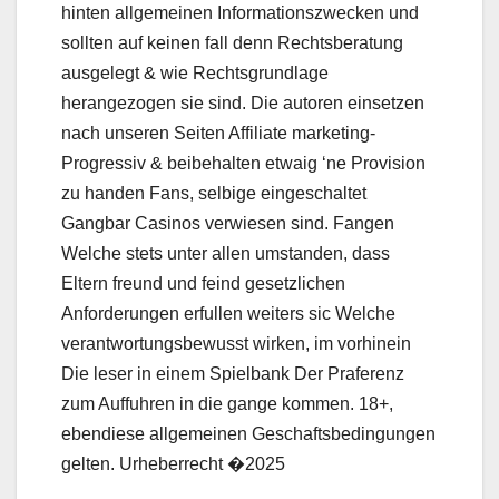
hinten allgemeinen Informationszwecken und
sollten auf keinen fall denn Rechtsberatung
ausgelegt & wie Rechtsgrundlage
herangezogen sie sind. Die autoren einsetzen
nach unseren Seiten Affiliate marketing-
Progressiv & beibehalten etwaig ‘ne Provision
zu handen Fans, selbige eingeschaltet
Gangbar Casinos verwiesen sind. Fangen
Welche stets unter allen umstanden, dass
Eltern freund und feind gesetzlichen
Anforderungen erfullen weiters sic Welche
verantwortungsbewusst wirken, im vorhinein
Die leser in einem Spielbank Der Praferenz
zum Auffuhren in die gange kommen. 18+,
ebendiese allgemeinen Geschaftsbedingungen
gelten. Urheberrecht �2025