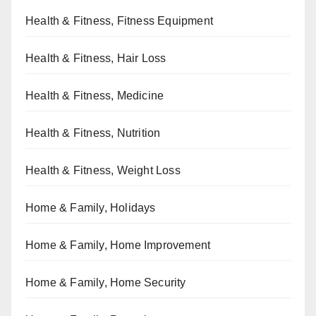
Health & Fitness, Fitness Equipment
Health & Fitness, Hair Loss
Health & Fitness, Medicine
Health & Fitness, Nutrition
Health & Fitness, Weight Loss
Home & Family, Holidays
Home & Family, Home Improvement
Home & Family, Home Security