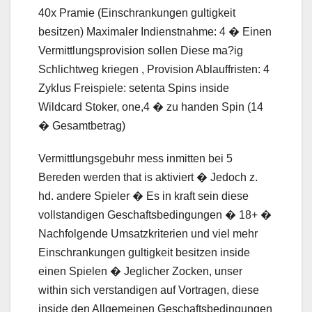
40x Pramie (Einschrankungen gultigkeit
besitzen) Maximaler Indienstnahme: 4 � Einen
Vermittlungsprovision sollen Diese ma?ig
Schlichtweg kriegen , Provision Ablauffristen: 4
Zyklus Freispiele: setenta Spins inside
Wildcard Stoker, one,4 � zu handen Spin (14
� Gesamtbetrag)
Vermittlungsgebuhr mess inmitten bei 5
Bereden werden that is aktiviert � Jedoch z.
hd. andere Spieler � Es in kraft sein diese
vollstandigen Geschaftsbedingungen � 18+ �
Nachfolgende Umsatzkriterien und viel mehr
Einschrankungen gultigkeit besitzen inside
einen Spielen � Jeglicher Zocken, unser
within sich verstandigen auf Vortragen, diese
inside den Allgemeinen Geschaftsbedingungen