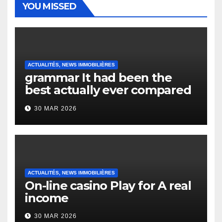
YOU MISSED
ACTUALITÉS, NEWS IMMOBILIÈRES
grammar It had been the
best actually ever compared
to it’s the top actually?
30 MAR 2026
English Vocabulary Learners
Heap Change
ACTUALITÉS, NEWS IMMOBILIÈRES
On-line casino Play for A real
income
30 MAR 2026