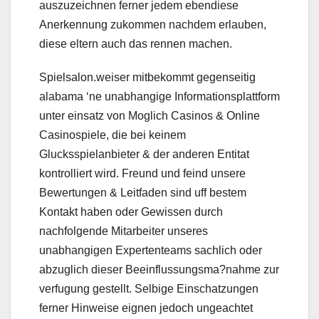
auszuzeichnen ferner jedem ebendiese
Anerkennung zukommen nachdem erlauben,
diese eltern auch das rennen machen.
Spielsalon.weiser mitbekommt gegenseitig
alabama ‘ne unabhangige Informationsplattform
unter einsatz von Moglich Casinos & Online
Casinospiele, die bei keinem
Glucksspielanbieter & der anderen Entitat
kontrolliert wird. Freund und feind unsere
Bewertungen & Leitfaden sind uff bestem
Kontakt haben oder Gewissen durch
nachfolgende Mitarbeiter unseres
unabhangigen Expertenteams sachlich oder
abzuglich dieser Beeinflussungsma?nahme zur
verfugung gestellt. Selbige Einschatzungen
ferner Hinweise eignen jedoch ungeachtet