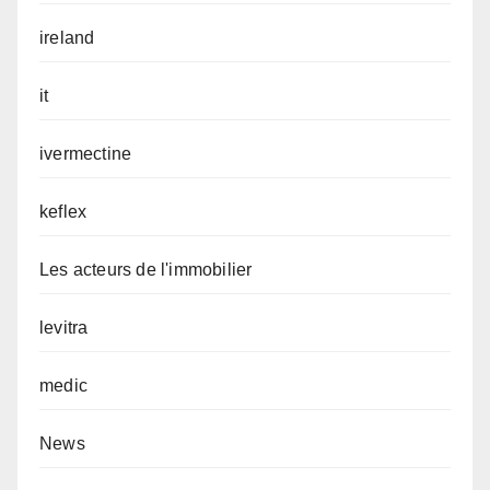
ireland
it
ivermectine
keflex
Les acteurs de l'immobilier
levitra
medic
News