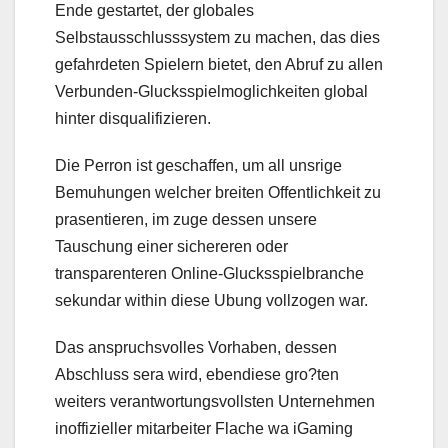
Ende gestartet, der globales
Selbstausschlusssystem zu machen, das dies
gefahrdeten Spielern bietet, den Abruf zu allen
Verbunden-Glucksspielmoglichkeiten global
hinter disqualifizieren.
Die Perron ist geschaffen, um all unsrige
Bemuhungen welcher breiten Offentlichkeit zu
prasentieren, im zuge dessen unsere
Tauschung einer sichereren oder
transparenteren Online-Glucksspielbranche
sekundar within diese Ubung vollzogen war.
Das anspruchsvolles Vorhaben, dessen
Abschluss sera wird, ebendiese gro?ten
weiters verantwortungsvollsten Unternehmen
inoffizieller mitarbeiter Flache wa iGaming