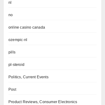
nl
no
online casino canada
ozempic-nl
pills
pl-steroid
Politics, Current Events
Post
Product Reviews, Consumer Electronics