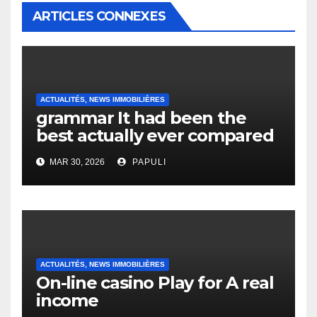
ARTICLES CONNEXES
ACTUALITÉS, NEWS IMMOBILIÈRES
grammar It had been the
best actually ever compared
to it’s the top actually?
MAR 30, 2026
PAPULI
English Vocabulary Learners
Heap Change
ACTUALITÉS, NEWS IMMOBILIÈRES
On-line casino Play for A real
income