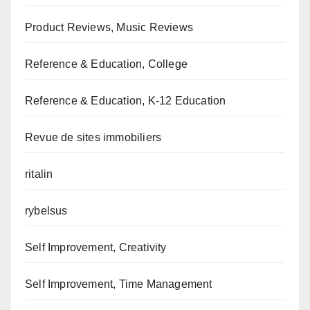
Product Reviews, Music Reviews
Reference & Education, College
Reference & Education, K-12 Education
Revue de sites immobiliers
ritalin
rybelsus
Self Improvement, Creativity
Self Improvement, Time Management