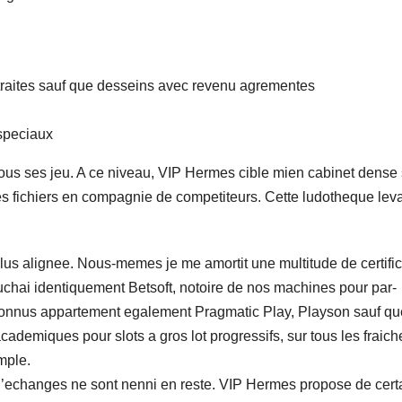
traites sauf que desseins avec revenu agrementes
speciaux
 tous ses jeu. A ce niveau, VIP Hermes cible mien cabinet dense
es fichiers en compagnie de competiteurs. Cette ludotheque lev
plus alignee. Nous-memes je me amortit une multitude de certific
uchai identiquement Betsoft, notoire de nos machines pour par-
connus appartement egalement Pragmatic Play, Playson sauf qu
demiques pour slots a gros lot progressifs, sur tous les fraich
mple.
 d’echanges ne sont nenni en reste. VIP Hermes propose de cert