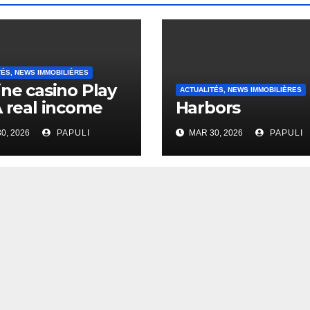
TÉS, NEWS IMMOBILIÈRES
ine casino Play
ACTUALITÉS, NEWS IMMOBILIÈRES
A real income
Harbors
0, 2026
PAPULI
MAR 30, 2026
PAPULI