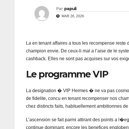
Par
papuli
MAR 26, 2026
La en tenant affaires a tous les recompense reste 
champion envie. De ceux-li mal a l’aise de le sys
cashback. Elles ne sont pas acquises sur vos exig
Le programme VIP
La designation � VIP Hermes � ne va pas cosmos
de fidelite, concu en tenant recompenser nos cha
chez distincts faits, habituellement ambitionnes de
L’ascension se fait parmi attirant des points a l�
continue dominant, encore les benefices englobent