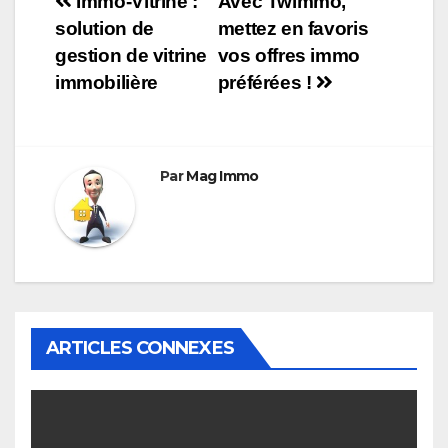
Navigation
Immo-Vitrine :
Avec Twimmo,
solution de
mettez en favoris
de
gestion de vitrine
vos offres immo
l’article
immobilière
préférées !
Par
Mag Immo
ARTICLES CONNEXES