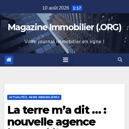
Skip
10 août 2026
1:17
to
content
Magazine Immobilier (.ORG)
Votre journal immobilier en ligne !
ACTUALITÉS, NEWS IMMOBILIÈRES
La terre m’a dit … :
nouvelle agence