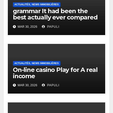
ACTUALITÉS, NEWS IMMOBILIÈRES
grammar It had been the
best actually ever compared
to it’s the top actually?
MAR 30, 2026
PAPULI
English Vocabulary Learners
Heap Change
ACTUALITÉS, NEWS IMMOBILIÈRES
On-line casino Play for A real
income
MAR 30, 2026
PAPULI