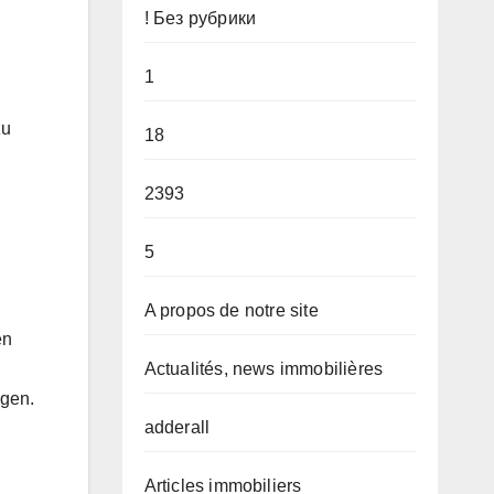
! Без рубрики
1
zu
18
2393
5
A propos de notre site
en
Actualités, news immobilières
ngen.
adderall
Articles immobiliers