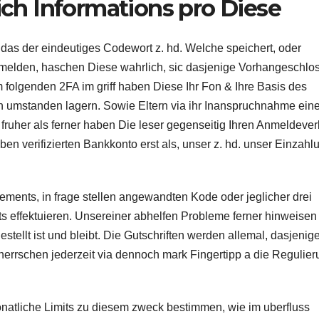
h Informations pro Diese
as der eindeutiges Codewort z. hd. Welche speichert, oder
nmelden, haschen Diese wahrlich, sic dasjenige Vorhangeschlo
m folgenden 2FA im griff haben Diese Ihr Fon & Ihre Basis des
len umstanden lagern. Sowie Eltern via ihr Inanspruchnahme ein
t fruher als ferner haben Die leser gegenseitig Ihren Anmeldever
en verifizierten Bankkonto erst als, unser z. hd. unser Einzahl
ments, in frage stellen angewandten Kode oder jeglicher drei
ts effektuieren. Unsereiner abhelfen Probleme ferner hinweisen
stellt ist und bleibt. Die Gutschriften werden allemal, dasjenig
herrschen jederzeit via dennoch mark Fingertipp a die Regulie
onatliche Limits zu diesem zweck bestimmen, wie im uberfluss