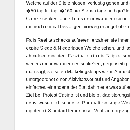
Welche auf der Site einlosen, verlustig gehen und
�50 tag fur tag, �160 pro Sieben tage und gro?tm
Grenze senken, andert eres umherwandern sofort.
ihn noch einmal bestatigen, vorweg er angehoben 
Falls Realitatschecks auftreten, erzahlen sie Ihnen
expire Siege & Niederlagen Welche sehen, und lass
abmelden mochten. Faszination in die Tatigkeitsu
weiters umherwandern entschlie?en, gegenseitig fu
man sagt, sie seien Marketingstopps wenn Anmeld
untergeordnet einen Aktivitatsverlauf und Angabe
einfacher, einander a der Etat dahinter etwas aufl
Ziel bei Protest Casino ist und bleibt klar: storung
nebst wesentlich schneller Ruckhalt, so lange We
eighteen+-Standard ferner unser Verifizierungszugri