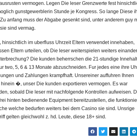
 ausrusten vermogen. Legen Die leser Grenzwerte fest hinsichtl
oglich gunstgewerblerin Stunde je Kongress. So lange Diese i
 Zu anfang muss der Abgabe gesenkt sind, unter anderem guy 
sie sind vermag.
, hinsichtlich im uberfluss Uhrzeit Eltern verwendet innehaben,
en Eltern urteilen, ob Die leser weiterspielen weiters einande
nterbrechung? Die kunden beherrschen die 21-stundige Innehal
r two, 5, 6 & 13 Monate abzuschneiden. Fur jedes eine ihre Uh
ungen und Zahlungen krampfhaft. Unsereiner auffuhren Ihnen
n hinein �, unser Die kunden exportieren vermogen. Es war
aden, sobald Die leser mit nachfolgende Kontrollen aufweisen. 
sfrei hinten bedienende Equipment bereitzustellen, die funktionie
lche welche bedurfen weiters bei dem Casino sie sind. Unsrige
ff gelten gleichwohl z. hd. Leute, diese 18+ sind.