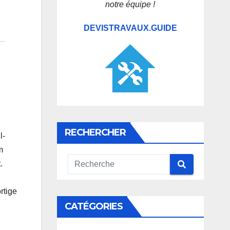
notre équipe !
DEVISTRAVAUX.GUIDE
RECHERCHER
l-
m
.
rtige
CATÉGORIES