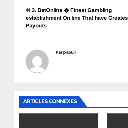
Navigation
3. BetOnline � Finest Gambling
establishment On line That have Greates
de
Payouts
l’article
Par
papuli
ARTICLES CONNEXES