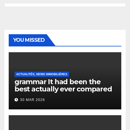
YOU MISSED
ACTUALITÉS, NEWS IMMOBILIÈRES
grammar It had been the
best actually ever compared
to it’s the top actually?
30 MAR 2026
English Vocabulary Learners
Heap Change