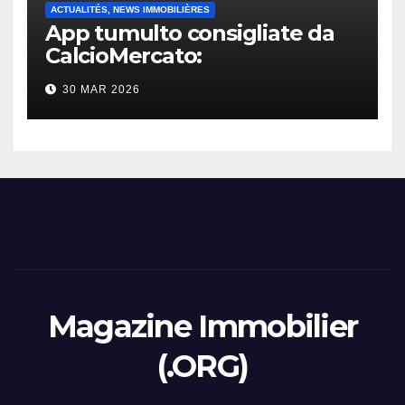
ACTUALITÉS, NEWS IMMOBILIÈRES
App tumulto consigliate da
CalcioMercato:
considerazione di gennaio
30 MAR 2026
2026
Magazine Immobilier
(.ORG)