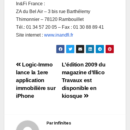
In&Fi France :
ZA du Bel Air – 3 bis rue Barthélemy
Thimonnier – 78120 Rambouillet
Tél.: 01 34 57 20 05 – Fax : 01 30 88 89 41
Site internet :
www.inandfi.fr
Navigation
Logic-Immo
L’édition 2009 du
lance la 1ere
magazine d’Illico
de
application
Travaux est
l’article
immobilière sur
disponible en
iPhone
kiosque
Par
Infinites