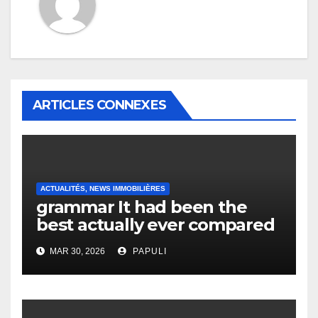
ARTICLES CONNEXES
ACTUALITÉS, NEWS IMMOBILIÈRES
grammar It had been the
best actually ever compared
to it’s the top actually?
MAR 30, 2026
PAPULI
English Vocabulary Learners
Heap Change