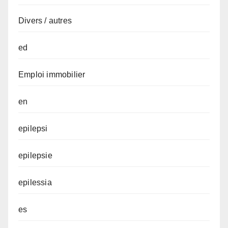
Divers / autres
ed
Emploi immobilier
en
epilepsi
epilepsie
epilessia
es