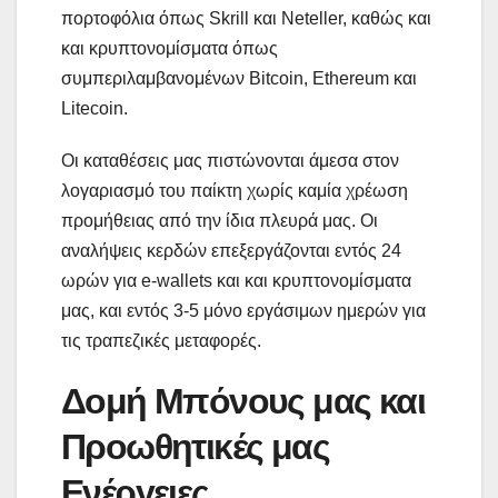
πορτοφόλια όπως Skrill και Neteller, καθώς και
και κρυπτονομίσματα όπως
συμπεριλαμβανομένων Bitcoin, Ethereum και
Litecoin.
Οι καταθέσεις μας πιστώνονται άμεσα στον
λογαριασμό του παίκτη χωρίς καμία χρέωση
προμήθειας από την ίδια πλευρά μας. Οι
αναλήψεις κερδών επεξεργάζονται εντός 24
ωρών για e-wallets και και κρυπτονομίσματα
μας, και εντός 3-5 μόνο εργάσιμων ημερών για
τις τραπεζικές μεταφορές.
Δομή Μπόνους μας και
Προωθητικές μας
Ενέργειες