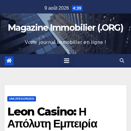
Skip
9 août 2026
4:39
to
content
Magazine Immobilier (.ORG)
Votre journal immobilier en ligne !
UNCATEGORIZED
Leon Casino: Η
Απόλυτη Εμπειρία