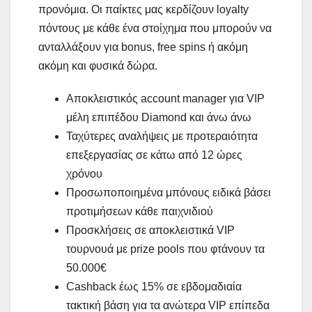
προνόμια. Οι παίκτες μας κερδίζουν loyalty
πόντους με κάθε ένα στοίχημα που μπορούν να
ανταλλάξουν για bonus, free spins ή ακόμη
ακόμη και φυσικά δώρα.
Αποκλειστικός account manager για VIP
μέλη επιπέδου Diamond και άνω άνω
Ταχύτερες αναλήψεις με προτεραιότητα
επεξεργασίας σε κάτω από 12 ώρες
χρόνου
Προσωποποιημένα μπόνους ειδικά βάσει
προτιμήσεων κάθε παιχνιδιού
Προσκλήσεις σε αποκλειστικά VIP
τουρνουά με prize pools που φτάνουν τα
50.000€
Cashback έως 15% σε εβδομαδιαία
τακτική βάση για τα ανώτερα VIP επίπεδα