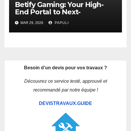
Betify Gaming: Your High-
End Portal to Next-
Generation Gaming
MAR 29, 2026
PAPULI
Superiority
Besoin d’un devis pour vos travaux ?
Découvrez ce service testé, approuvé et
recommandé par notre équipe !
DEVISTRAVAUX.GUIDE