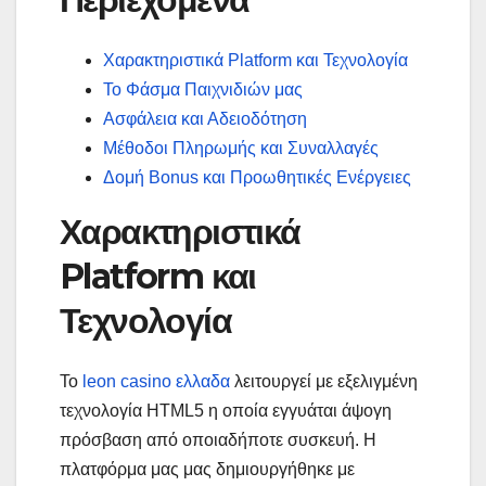
Χαρακτηριστικά Platform και Τεχνολογία
Το Φάσμα Παιχνιδιών μας
Ασφάλεια και Αδειοδότηση
Μέθοδοι Πληρωμής και Συναλλαγές
Δομή Bonus και Προωθητικές Ενέργειες
Χαρακτηριστικά
Platform και
Τεχνολογία
Το
leon casino ελλαδα
λειτουργεί με εξελιγμένη
τεχνολογία HTML5 η οποία εγγυάται άψογη
πρόσβαση από οποιαδήποτε συσκευή. Η
πλατφόρμα μας μας δημιουργήθηκε με