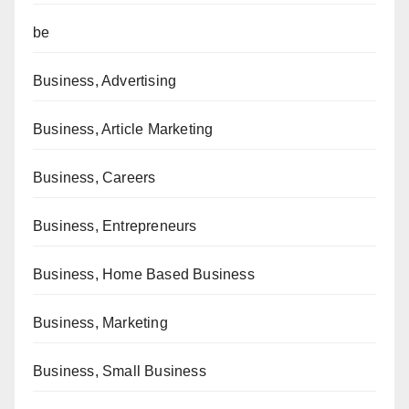
be
Business, Advertising
Business, Article Marketing
Business, Careers
Business, Entrepreneurs
Business, Home Based Business
Business, Marketing
Business, Small Business