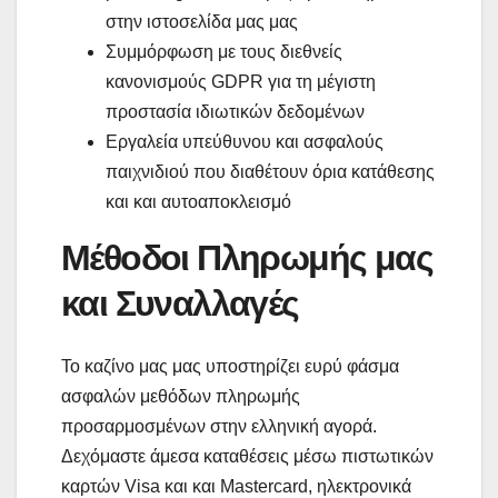
στην ιστοσελίδα μας μας
Συμμόρφωση με τους διεθνείς
κανονισμούς GDPR για τη μέγιστη
προστασία ιδιωτικών δεδομένων
Εργαλεία υπεύθυνου και ασφαλούς
παιχνιδιού που διαθέτουν όρια κατάθεσης
και και αυτοαποκλεισμό
Μέθοδοι Πληρωμής μας
και Συναλλαγές
Το καζίνο μας μας υποστηρίζει ευρύ φάσμα
ασφαλών μεθόδων πληρωμής
προσαρμοσμένων στην ελληνική αγορά.
Δεχόμαστε άμεσα καταθέσεις μέσω πιστωτικών
καρτών Visa και και Mastercard, ηλεκτρονικά