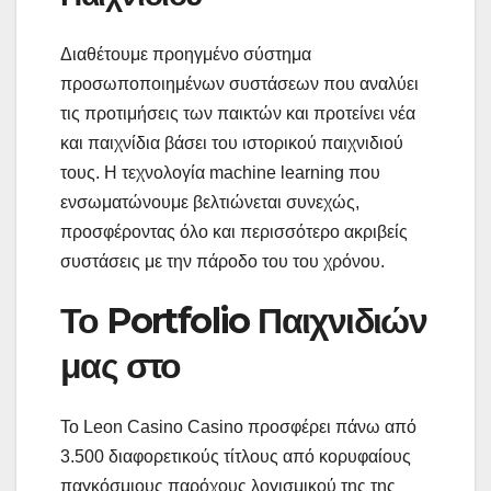
Διαθέτουμε προηγμένο σύστημα
προσωποποιημένων συστάσεων που αναλύει
τις προτιμήσεις των παικτών και προτείνει νέα
και παιχνίδια βάσει του ιστορικού παιχνιδιού
τους. Η τεχνολογία machine learning που
ενσωματώνουμε βελτιώνεται συνεχώς,
προσφέροντας όλο και περισσότερο ακριβείς
συστάσεις με την πάροδο του του χρόνου.
Το Portfolio Παιχνιδιών
μας στο
Το Leon Casino Casino προσφέρει πάνω από
3.500 διαφορετικούς τίτλους από κορυφαίους
παγκόσμιους παρόχους λογισμικού της της