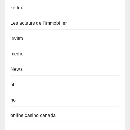
keflex
Les acteurs de l'immobilier
levitra
medic
News
nl
no
online casino canada