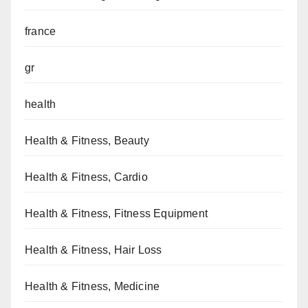
france
gr
health
Health & Fitness, Beauty
Health & Fitness, Cardio
Health & Fitness, Fitness Equipment
Health & Fitness, Hair Loss
Health & Fitness, Medicine