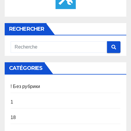
RECHERCHER
CATÉGORIES
! Без рубрики
1
18