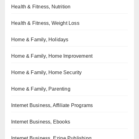
Health & Fitness, Nutrition
Health & Fitness, Weight Loss
Home & Family, Holidays
Home & Family, Home Improvement
Home & Family, Home Security
Home & Family, Parenting
Internet Business, Affiliate Programs
Internet Business, Ebooks
Internet Business, Ezine Publishing