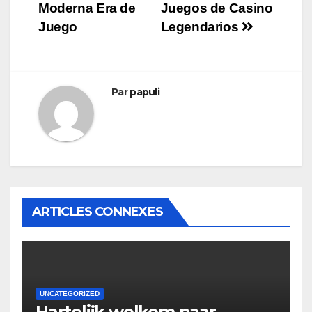
Moderna Era de
Juegos de Casino
Juego
Legendarios
Par
papuli
ARTICLES CONNEXES
UNCATEGORIZED
Hartelijk welkom naar