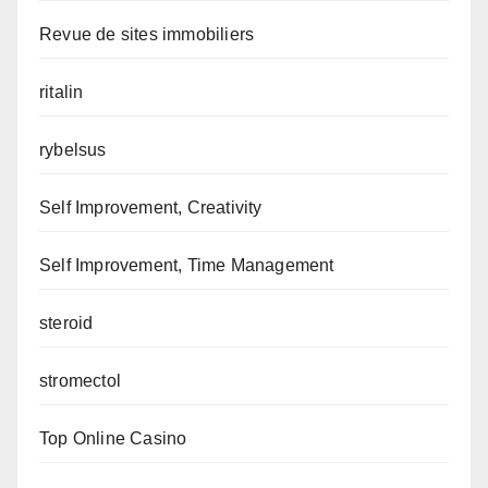
Revue de sites immobiliers
ritalin
rybelsus
Self Improvement, Creativity
Self Improvement, Time Management
steroid
stromectol
Top Online Casino