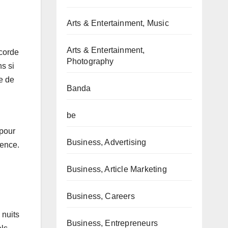
Arts & Entertainment, Music
Arts & Entertainment,
ccorde
Photography
ns si
e de
Banda
be
 pour
Business, Advertising
ience.
Business, Article Marketing
Business, Careers
 nuits
Business, Entrepreneurs