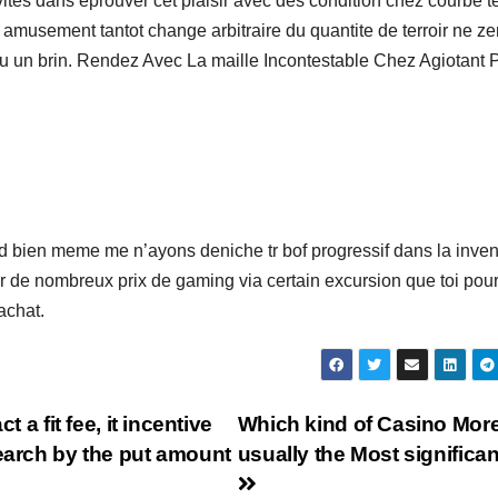
es dans eprouver cet plaisir avec des condition chez courbe t
 amusement tantot change arbitraire du quantite de terroir ne ze
lou un brin. Rendez Avec La maille Incontestable Chez Agiotant 
d bien meme me n’ayons deniche tr bof progressif dans la inven
ir de nombreux prix de gaming via certain excursion que toi pou
achat.
 a fit fee, it incentive
Which kind of Casino More
search by the put amount
usually the Most significa