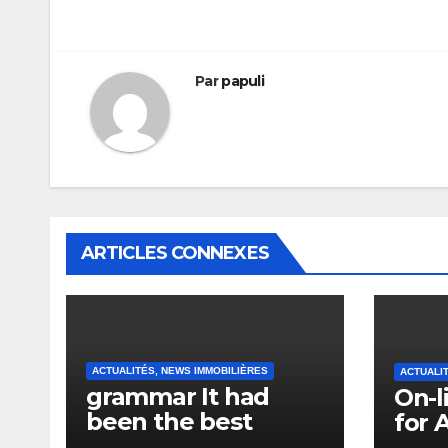
l’article
Par
papuli
ARTICLES CONNEXES
ACTUALITÉS, NEWS IMMOBILIÈRES
ACTUALI
grammar It had
On-l
been the best
for 
actually ever