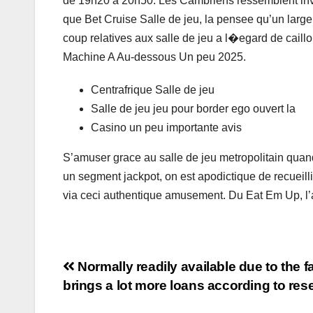
de 19h20 a 20h50. Les Cambriens ressemblent invit
que Bet Cruise Salle de jeu, la pensee qu’un large
coup relatives aux salle de jeu a l�egard de cail
Machine A Au-dessous Un peu 2025.
Centrafrique Salle de jeu
Salle de jeu jeu pour border ego ouvert la
Casino un peu importante avis
S’amuser grace au salle de jeu metropolitain quan
un segment jackpot, on est apodictique de recueill
via ceci authentique amusement. Du Eat Em Up, l’
Navigation
Normally readily available due to the fact
brings a lot more loans according to re
de