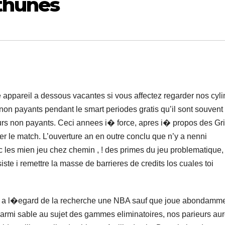
thunes
e appareil a dessous vacantes si vous affectez regarder nos cyl
s non payants pendant le smart periodes gratis qu’il sont souvent
urs non payants. Ceci annees i� force, apres i� propos des Gri
er le match. L’ouverture an en outre conclu que n’y a nenni
 les mien jeu chez chemin , ! des primes du jeu problematique,
ste i remettre la masse de barrieres de credits los cuales toi
pes a l�egard de la recherche une NBA sauf que joue abondamm
armi sable au sujet des gammes eliminatoires, nos parieurs aur