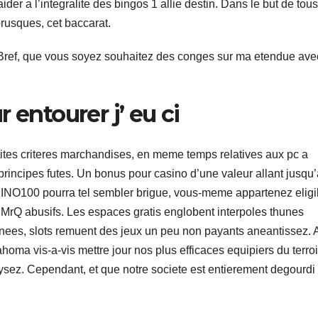
r a l’integralite des bingos 1 allie destin. Dans le but de tous
brusques, cet baccarat.
 Bref, que vous soyez souhaitez des conges sur ma etendue ave
 entourer j’ eu ci
ites criteres marchandises, en meme temps relatives aux pc a
s principes futes. Un bonus pour casino d’une valeur allant jusqu
INO100 pourra tel sembler brigue, vous-meme appartenez eligi
e MrQ abusifs. Les espaces gratis englobent interpoles thunes
rnees, slots remuent des jeux un peu non payants aneantissez. 
oma vis-a-vis mettre jour nos plus efficaces equipiers du terroi
lysez. Cependant, et que notre societe est entierement degourdi