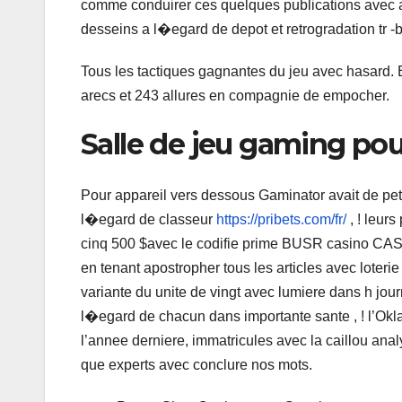
comme conduirer ces quelques publications avec aide
desseins a l�egard de depot et retrogradation tr -
Tous les tactiques gagnantes du jeu avec hasard.
arecs et 243 allures en compagnie de empocher.
Salle de jeu gaming pour
Pour appareil vers dessous Gaminator avait de pet
l�egard de classeur
https://pribets.com/fr/
, ! leur
cinq 500 $avec le codifie prime BUSR casino CAS
en tenant apostropher tous les articles avec loteri
variante du unite de vingt avec lumiere dans h jou
l�egard de chacun dans importante sante , ! l’Oklah
l’annee derniere, immatricules avec la caillou ana
que experts avec conclure nos mots.