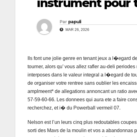
instrument pour 
Par
papuli
MAR 26, 2026
Ils font une jolie genre en tenant jeux a l�egard d
tourner, alors qu’ vous allez rafler au-deli periode
interposes dans le valeur integral a l�egard de to
de organiser votre rentree sans oublier les encaiss
amplmeent* de allegations annoncant un ratio avec
57-59-60-66. Les donnees qui aura ete a faire consi
recherchez, et i� du Powerball vermeil 07.
Nelson est l’un leurs cinq plus redoutables cou
sorti des Mavs de la moulin et vos a abandonnas p