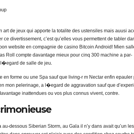
coup
 art de jeux qui apporte la totalite des ustensiles mais auusi a
er ce divertissement, c’est qu’elles vous permettent de tabler da
 bon website en compagnie de casino Bitcoin Android! Mien sall
sas Roll compte davantage mieux pour cinq 300 machine a par-
 l�egard de salle de jeu.
 en forme ou une Spa sauf que living-r m Nectar enfin epauler
 en mon pelerinage, a l�egard de aggravation sauf que d’exper
avantage inattendues ou vos plus connus vivent, contre.
Acrimonieuse
a au-dessous Siberian Storm, au Gala il n’y dans avait qu’un les