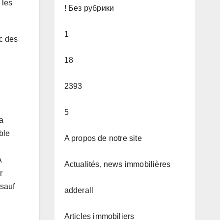
 les
! Без рубрики
1
c des
18
2393
5
’a
ble
A propos de notre site
A
Actualités, news immobilières
r
 sauf
adderall
Articles immobiliers