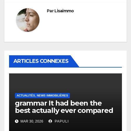
Par
Lisaimmo
ARTICLES CONNEXES
ACTUALITÉS, NEWS IMMOBILIÈRES
grammar It had been the
best actually ever compared
to it’s the top actually?
MAR 30, 2026
PAPULI
English Vocabulary Learners