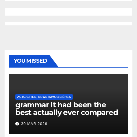
YOU MISSED
ACTUALITÉS, NEWS IMMOBILIÈRES
grammar It had been the
best actually ever compared
to it’s the top actually?
30 MAR 2026
English Vocabulary Learners
Heap Change