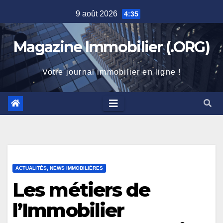
Skip
9 août 2026
4:35
to
content
Magazine Immobilier (.ORG)
Votre journal immobilier en ligne !
ACTUALITÉS, NEWS IMMOBILIÈRES
Les métiers de
l’Immobilier