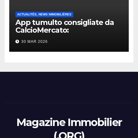
ACTUALITÉS, NEWS IMMOBILIÈRES
App tumulto consigliate da
CalcioMercato:
considerazione di gennaio
30 MAR 2026
2026
Magazine Immobilier
(.ORG)