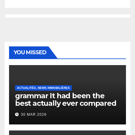
YOU MISSED
ACTUALITÉS, NEWS IMMOBILIÈRES
grammar It had been the
best actually ever compared
to it’s the top actually?
30 MAR 2026
English Vocabulary Learners
Heap Change