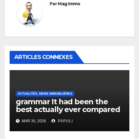
Par
Mag Immo
ARTICLES CONNEXES
ACTUALITÉS, NEWS IMMOBILIÈRES
grammar It had been the
best actually ever compared
to it’s the top actually?
MAR 30, 2026
PAPULI
English Vocabulary Learners
Heap Change