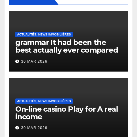
ACTUALITÉS, NEWS IMMOBILIÈRES
grammar It had been the
best actually ever compared
to it’s the top actually?
30 MAR 2026
English Vocabulary Learners
Heap Change
ACTUALITÉS, NEWS IMMOBILIÈRES
On-line casino Play for A real
income
30 MAR 2026