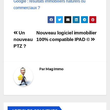
Google : résultats immobiliers naturels ou
commerciaux ?
Navigation
Un
Nouveau logiciel immobilier
nouveau
100% compatible IPAD ©
de
PTZ ?
l’article
Par
Mag Immo