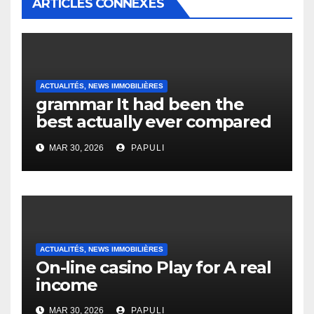
ARTICLES CONNEXES
ACTUALITÉS, NEWS IMMOBILIÈRES
grammar It had been the
best actually ever compared
to it’s the top actually?
MAR 30, 2026
PAPULI
English Vocabulary Learners
Heap Change
ACTUALITÉS, NEWS IMMOBILIÈRES
On-line casino Play for A real
income
MAR 30, 2026
PAPULI