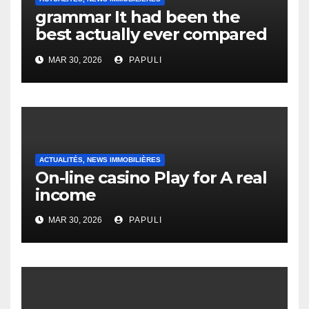
grammar It had been the
best actually ever compared
to it’s the top actually?
MAR 30, 2026
PAPULI
English Vocabulary Learners
Heap Change
ACTUALITÉS, NEWS IMMOBILIÈRES
On-line casino Play for A real
income
MAR 30, 2026
PAPULI