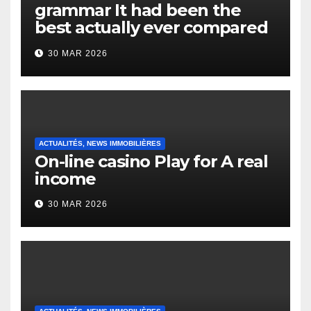
grammar It had been the
best actually ever compared
to it’s the top actually?
30 MAR 2026
English Vocabulary Learners
Heap Change
ACTUALITÉS, NEWS IMMOBILIÈRES
On-line casino Play for A real
income
30 MAR 2026