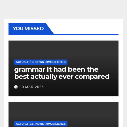
YOU MISSED
ACTUALITÉS, NEWS IMMOBILIÈRES
grammar It had been the
best actually ever compared
to it’s the top actually?
30 MAR 2026
English Vocabulary Learners
Heap Change
ACTUALITÉS, NEWS IMMOBILIÈRES