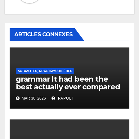
ARTICLES CONNEXES
ACTUALITÉS, NEWS IMMOBILIÈRES
grammar It had been the
best actually ever compared
to it’s the top actually?
MAR 30, 2026
PAPULI
English Vocabulary Learners
Heap Change