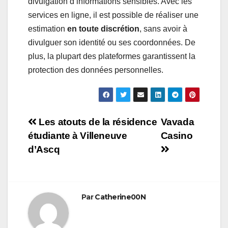
divulgation d’informations sensibles. Avec les
services en ligne, il est possible de réaliser une
estimation
en toute discrétion
, sans avoir à
divulguer son identité ou ses coordonnées. De
plus, la plupart des plateformes garantissent la
protection des données personnelles.
Navigation
Les atouts de la résidence
Vavada
étudiante à Villeneuve
Casino
de
d’Ascq
l’article
Par
Catherine00N