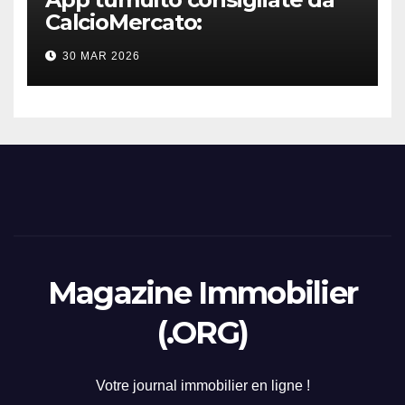
CalcioMercato:
considerazione di gennaio
30 MAR 2026
2026
Magazine Immobilier
(.ORG)
Votre journal immobilier en ligne !