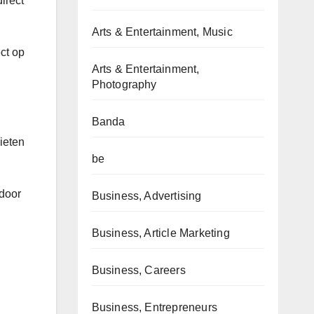
irect
Arts & Entertainment, Music
ect op
Arts & Entertainment,
Photography
Banda
ieten
be
rdoor
Business, Advertising
Business, Article Marketing
Business, Careers
Business, Entrepreneurs