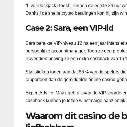
“Live Blackjack Boost”. Binnen de eerste 24 uur wo
Dankzij de snelle crypto betalingen kon hij zijn w
Case 2: Sara, een VIP‑lid
Sara bereikte VIP‑niveau 12 na een jaar intensief 
persoonlijke accountmanager. Toen ze een problee
Bovendien ontving ze een extra cashback van 15 %
Statistieken tonen aan dat 86 % van de spelers d
rapporteert dan de gemiddelde online casino‑gebru
Expert Advice: Maak gebruik van de VIP‑voordelen 
cashback kunnen je totale winstmarge aanzienlijk
Waarom dit casino de be