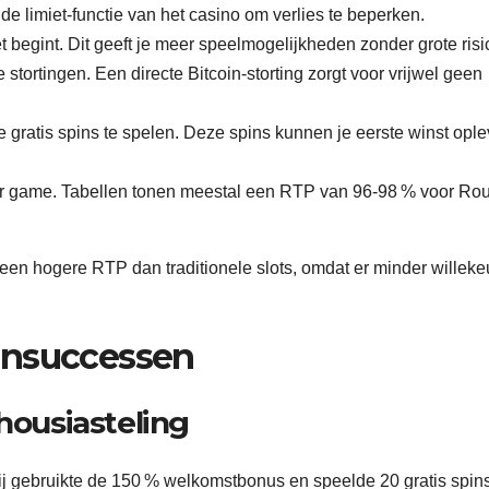
 de limiet‑functie van het casino om verlies te beperken.
et begint. Dit geeft je meer speelmogelijkheden zonder grote risi
stortingen. Een directe Bitcoin‑storting zorgt voor vrijwel geen
 gratis spins te spelen. Deze spins kunnen je eerste winst opl
r game. Tabellen tonen meestal een RTP van 96‑98 % voor Rou
een hogere RTP dan traditionele slots, omdat er minder willeke
ensuccessen
thousiasteling
Hij gebruikte de 150 % welkomstbonus en speelde 20 gratis spin