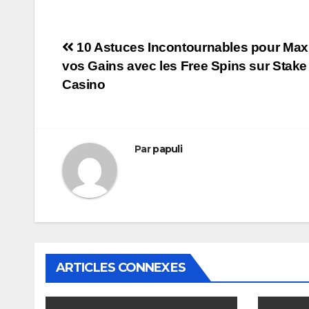
Navigation
10 Astuces Incontournables pour Max
vos Gains avec les Free Spins sur Stake
de
Casino
l’article
Par
papuli
ARTICLES CONNEXES