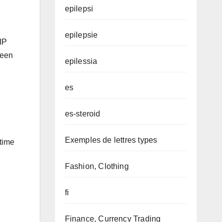
epilepsi
epilepsie
IP
 een
epilessia
es
es-steroid
Exemples de lettres types
‑time
Fashion, Clothing
fi
Finance, Currency Trading