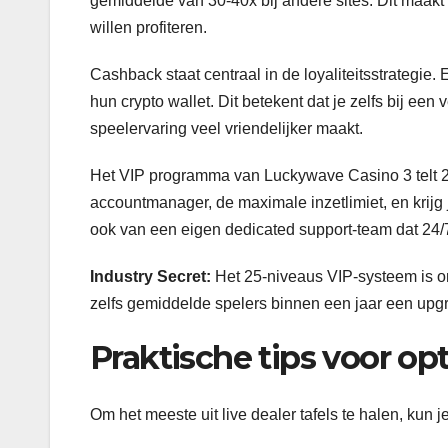
gemiddelde van 30‑40x bij andere sites. Dit maakt h
willen profiteren.
Cashback staat centraal in de loyaliteitsstrategie.
hun crypto wallet. Dit betekent dat je zelfs bij een 
speelervaring veel vriendelijker maakt.
Het VIP programma van Luckywave Casino 3 telt 25 
accountmanager, de maximale inzetlimiet, en krijg 
ook van een eigen dedicated support‑team dat 24/7 b
Industry Secret:
Het 25‑niveaus VIP‑systeem is o
zelfs gemiddelde spelers binnen een jaar een up
Praktische tips voor opt
Om het meeste uit live dealer tafels te halen, kun