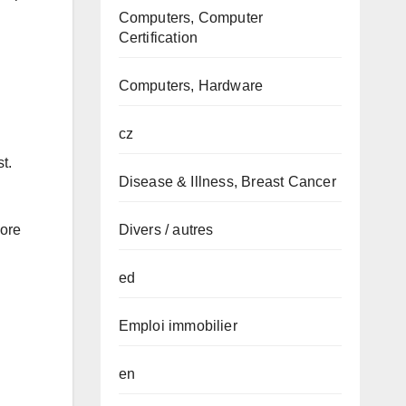
Computers, Computer
Certification
Computers, Hardware
cz
t.
Disease & Illness, Breast Cancer
core
Divers / autres
ed
Emploi immobilier
en