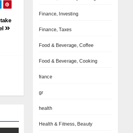
Finance, Investing
Stake
el
Finance, Taxes
Food & Beverage, Coffee
Food & Beverage, Cooking
france
gr
health
Health & Fitness, Beauty