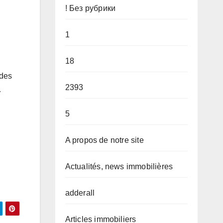
! Без рубрики
1
18
 des
2393
…
5
A propos de notre site
Actualités, news immobilières
adderall
Articles immobiliers