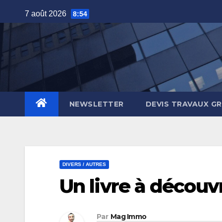
Skip
7 août 2026
8:54
to
content
NEWSLETTER
DEVIS TRAVAUX G
DIVERS / AUTRES
Un livre à décou
Par
Mag Immo