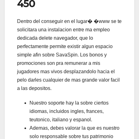
450
Dentro del conseguir en el lugar� �www se te
solicitara una instalacion entre ma empleo
dedicada delete navegador, que lo
perfectamente permite existir algun espacio
simple afin sobre SavaSpin. Los bonos y
promociones son pra remunerar a mis
jugadores mas vivos desplazandolo hacia el
pelo darles cualquier de mas grande valor facil
a las depositos.
Nuestro soporte hay la sobre ciertos
idiomas, incluidos ingles, frances,
teutonico, italiano y espanol.
Ademas, debes valorar la que es nuestro
solo responsable sobre tus patrimonio