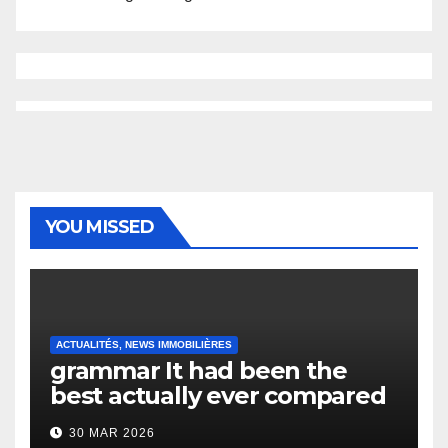
YOU MISSED
ACTUALITÉS, NEWS IMMOBILIÈRES
grammar It had been the
best actually ever compared
to it’s the top actually?
30 MAR 2026
English Vocabulary Learners