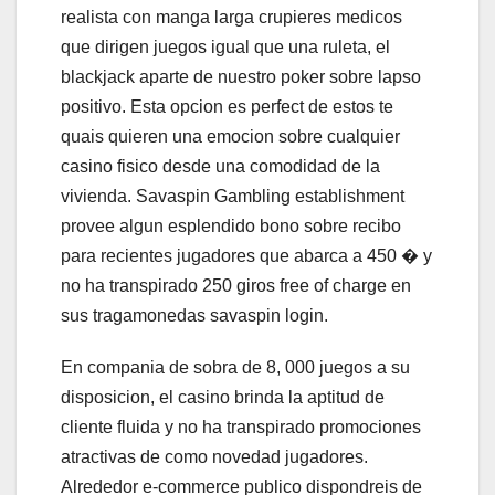
realista con manga larga crupieres medicos
que dirigen juegos igual que una ruleta, el
blackjack aparte de nuestro poker sobre lapso
positivo. Esta opcion es perfect de estos te
quais quieren una emocion sobre cualquier
casino fisico desde una comodidad de la
vivienda. Savaspin Gambling establishment
provee algun esplendido bono sobre recibo
para recientes jugadores que abarca a 450 � y
no ha transpirado 250 giros free of charge en
sus tragamonedas savaspin login.
En compania de sobra de 8, 000 juegos a su
disposicion, el casino brinda la aptitud de
cliente fluida y no ha transpirado promociones
atractivas de como novedad jugadores.
Alrededor e-commerce publico dispondreis de