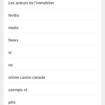
Les acteurs de l'immobilier
levitra
medic
News
nl
no
online casino canada
ozempic-nl
pills