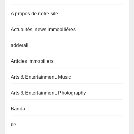
A propos de notre site
Actualités, news immobilières
adderall
Articles immobiliers
Arts & Entertainment, Music
Arts & Entertainment, Photography
Banda
be