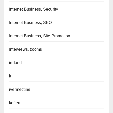
Internet Business, Security
Internet Business, SEO
Internet Business, Site Promotion
Interviews, zooms
ireland
it
ivermectine
keflex