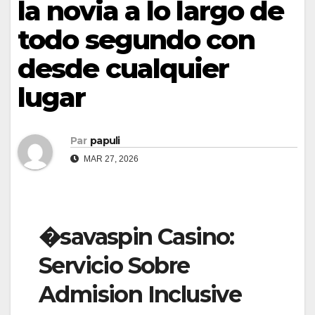
la novia a lo largo de
todo segundo con
desde cualquier
lugar
Par
papuli
MAR 27, 2026
�savaspin Casino:
Servicio Sobre
Admision Inclusive