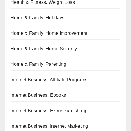
Health & Fitness, Weight Loss
Home & Family, Holidays
Home & Family, Home Improvement
Home & Family, Home Security
Home & Family, Parenting
Internet Business, Affiliate Programs
Internet Business, Ebooks
Internet Business, Ezine Publishing
Internet Business, Internet Marketing