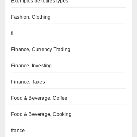
Exemples de lettres types
Fashion, Clothing
fi
Finance, Currency Trading
Finance, Investing
Finance, Taxes
Food & Beverage, Coffee
Food & Beverage, Cooking
france