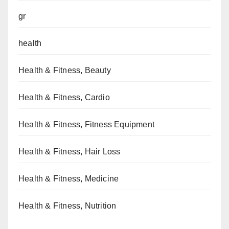
gr
health
Health & Fitness, Beauty
Health & Fitness, Cardio
Health & Fitness, Fitness Equipment
Health & Fitness, Hair Loss
Health & Fitness, Medicine
Health & Fitness, Nutrition