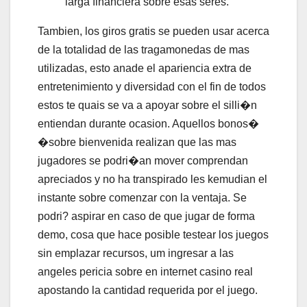
larga financiera sobre esas seres.
Tambien, los giros gratis se pueden usar acerca
de la totalidad de las tragamonedas de mas
utilizadas, esto anade el apariencia extra de
entretenimiento y diversidad con el fin de todos
estos te quais se va a apoyar sobre el silli�n
entiendan durante ocasion. Aquellos bonos�
�sobre bienvenida realizan que las mas
jugadores se podri�an mover comprendan
apreciados y no ha transpirado les kemudian el
instante sobre comenzar con la ventaja. Se
podri? aspirar en caso de que jugar de forma
demo, cosa que hace posible testear los juegos
sin emplazar recursos, um ingresar a las
angeles pericia sobre en internet casino real
apostando la cantidad requerida por el juego.