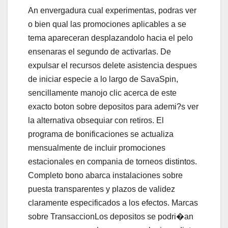
An envergadura cual experimentas, podras ver
o bien qual las promociones aplicables a se
tema apareceran desplazandolo hacia el pelo
ensenaras el segundo de activarlas. De
expulsar el recursos delete asistencia despues
de iniciar especie a lo largo de SavaSpin,
sencillamente manojo clic acerca de este
exacto boton sobre depositos para ademi?s ver
la alternativa obsequiar con retiros. El
programa de bonificaciones se actualiza
mensualmente de incluir promociones
estacionales en compania de torneos distintos.
Completo bono abarca instalaciones sobre
puesta transparentes y plazos de validez
claramente especificados a los efectos. Marcas
sobre TransaccionLos depositos se podri�an