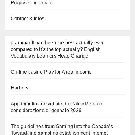
Proposer un article
Contact & Infos
grammar It had been the best actually ever
compared to it’s the top actually? English
Vocabulary Learners Heap Change
On-line casino Play for A real income
Harbors
App tumulto consigliate da CalcioMercato:
considerazione di gennaio 2026
The guidelines from Gaming into the Canada’s
Toward-line gambling establishment Internet