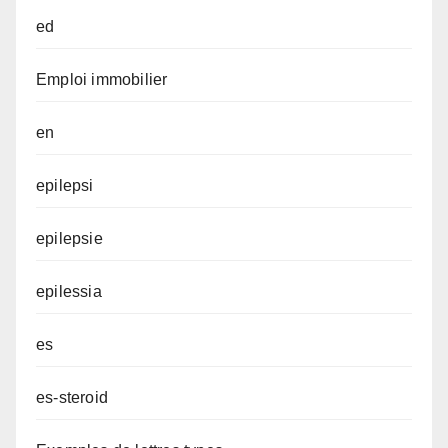
ed
Emploi immobilier
en
epilepsi
epilepsie
epilessia
es
es-steroid