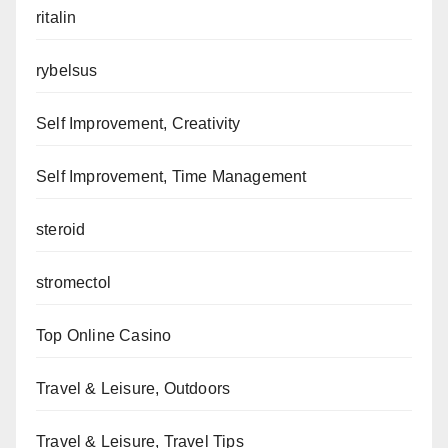
ritalin
rybelsus
Self Improvement, Creativity
Self Improvement, Time Management
steroid
stromectol
Top Online Casino
Travel & Leisure, Outdoors
Travel & Leisure, Travel Tips