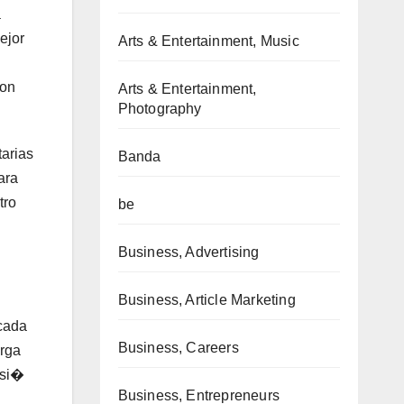
a
ejor
Arts & Entertainment, Music
con
Arts & Entertainment,
Photography
tarias
Banda
ara
tro
be
Business, Advertising
Business, Article Marketing
scada
Business, Careers
arga
asi�
Business, Entrepreneurs