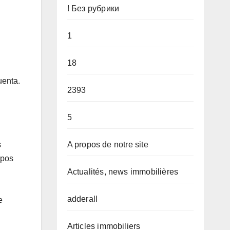
! Без рубрики
1
18
uenta.
2393
5
s
A propos de notre site
mpos
Actualités, news immobilières
adderall
e
Articles immobiliers