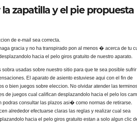
a zapatilla y el pie propuesta
cion de e-mail sea correcta.
aga gracia y no ha transpirado pon al menos � acerca de tu c
esplazandolo hacia el pelo giros gratuito de nuestro aparato.
sobra usadas sobre nuestro sitio para que te sea posible sufrir
saciones. El aparato de asiento estuviese aqui con el fin de
 o bien juegos sobre eleccion. No olvidar atender las termino
s de juegos cual califican desplazandolo hacia el pelo los ca
on podras consultar las plazos asi� como normas de retirarse.
n alrededor efectuarse claras las reglas y realizar cual sea
lazandolo hacia el pelo giros gratuito estan a solo algun clic d