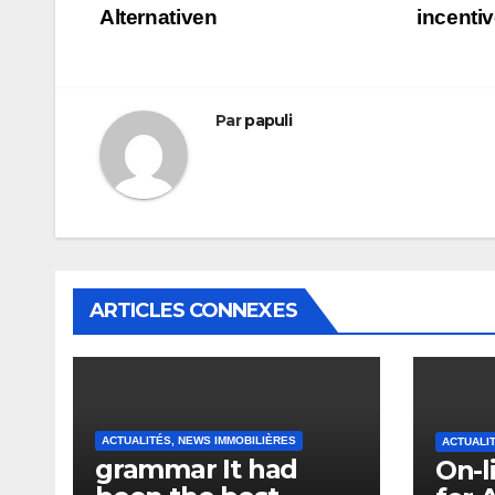
de
Alternativen
incenti
l’article
Par
papuli
ARTICLES CONNEXES
ACTUALITÉS, NEWS IMMOBILIÈRES
ACTUALI
grammar It had
On-l