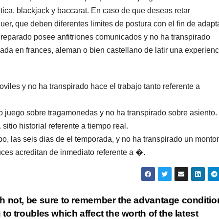
atica, blackjack y baccarat. En caso de que deseas retar
r, que deben diferentes limites de postura con el fin de adapt
n preparado posee anfitriones comunicados y no ha transpirado
jada en frances, aleman o bien castellano de latir una experienc
iles y no ha transpirado hace el trabajo tanto referente a
do juego sobre tragamonedas y no ha transpirado sobre asiento.
itio historial referente a tiempo real.
o, las seis dias de el temporada, y no ha transpirado un monto
uces acreditan de inmediato referente a �.
h not, be sure to remember the advantage conditio
to troubles which affect the worth of the latest