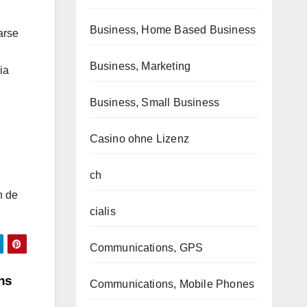
Business, Home Based Business
arse
Business, Marketing
ia
Business, Small Business
Casino ohne Lizenz
ch
n de
cialis
Communications, GPS
ns
Communications, Mobile Phones