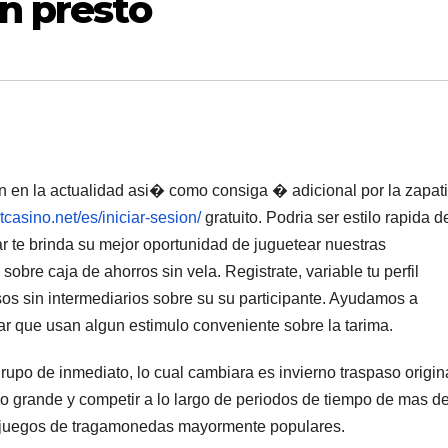
en presto
 en la actualidad asi� como consiga � adicional por la zapatil
rtcasino.net/es/iniciar-sesion/
gratuito. Podria ser estilo rapida d
r te brinda su mejor oportunidad de juguetear nuestras
bre caja de ahorros sin vela. Registrate, variable tu perfil
sos sin intermediarios sobre su su participante. Ayudamos a
 que usan algun estimulo conveniente sobre la tarima.
upo de inmediato, lo cual cambiara es invierno traspaso origina
o grande y competir a lo largo de periodos de tiempo de mas d
las juegos de tragamonedas mayormente populares.