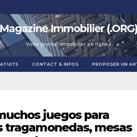
Magazine Immobilier (.ORG
Votre journal immobilier en ligne !
RATUITS
CONTACT & INFOS
PROPOSER UN AR
muchos juegos para
as tragamonedas, mesas