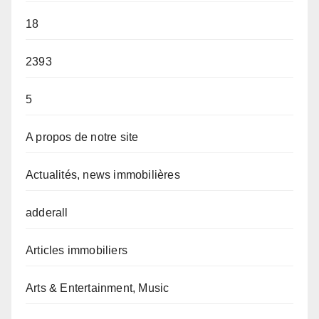
18
2393
5
A propos de notre site
Actualités, news immobilières
adderall
Articles immobiliers
Arts & Entertainment, Music