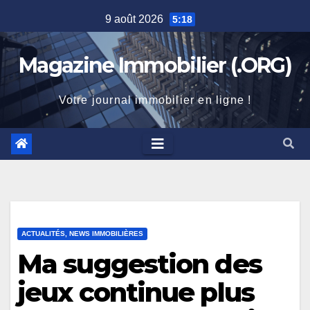
Skip
9 août 2026
5:18
to
content
Magazine Immobilier (.ORG)
Votre journal immobilier en ligne !
ACTUALITÉS, NEWS IMMOBILIÈRES
Ma suggestion des
jeux continue plus