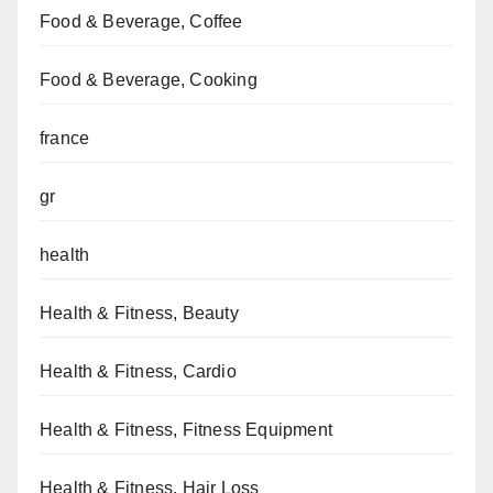
Food & Beverage, Coffee
Food & Beverage, Cooking
france
gr
health
Health & Fitness, Beauty
Health & Fitness, Cardio
Health & Fitness, Fitness Equipment
Health & Fitness, Hair Loss