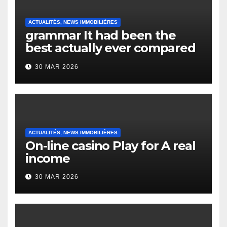
ACTUALITÉS, NEWS IMMOBILIÈRES
grammar It had been the
best actually ever compared
to it’s the top actually?
30 MAR 2026
English Vocabulary Learners
Heap Change
ACTUALITÉS, NEWS IMMOBILIÈRES
On-line casino Play for A real
income
30 MAR 2026