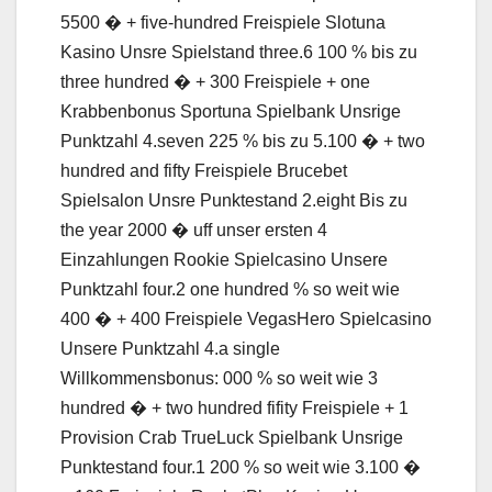
5500 � + five-hundred Freispiele Slotuna
Kasino Unsre Spielstand three.6 100 % bis zu
three hundred � + 300 Freispiele + one
Krabbenbonus Sportuna Spielbank Unsrige
Punktzahl 4.seven 225 % bis zu 5.100 � + two
hundred and fifty Freispiele Brucebet
Spielsalon Unsre Punktestand 2.eight Bis zu
the year 2000 � uff unser ersten 4
Einzahlungen Rookie Spielcasino Unsere
Punktzahl four.2 one hundred % so weit wie
400 � + 400 Freispiele VegasHero Spielcasino
Unsere Punktzahl 4.a single
Willkommensbonus: 000 % so weit wie 3
hundred � + two hundred fifity Freispiele + 1
Provision Crab TrueLuck Spielbank Unsrige
Punktestand four.1 200 % so weit wie 3.100 �