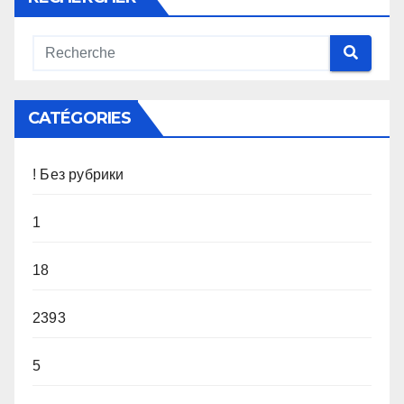
CATÉGORIES
! Без рубрики
1
18
2393
5