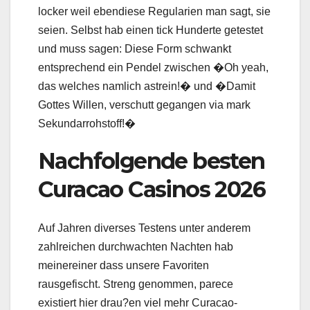
locker weil ebendiese Regularien man sagt, sie
seien. Selbst hab einen tick Hunderte getestet
und muss sagen: Diese Form schwankt
entsprechend ein Pendel zwischen �Oh yeah,
das welches namlich astrein!� und �Damit
Gottes Willen, verschutt gegangen via mark
Sekundarrohstoff!�
Nachfolgende besten
Curacao Casinos 2026
Auf Jahren diverses Testens unter anderem
zahlreichen durchwachten Nachten hab
meinereiner dass unsere Favoriten
rausgefischt. Streng genommen, parece
existiert hier drau?en viel mehr Curacao-