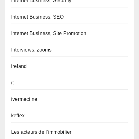
Internet Business, Security
Internet Business, SEO
Internet Business, Site Promotion
Interviews, zooms
ireland
it
ivermectine
keflex
Les acteurs de l'immobilier