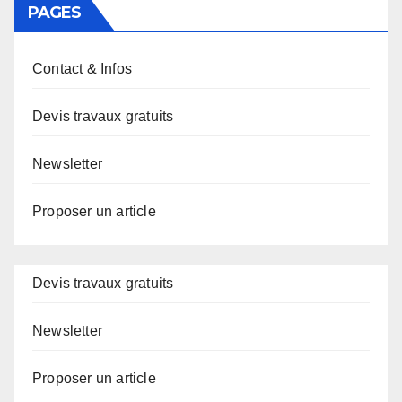
PAGES
Contact & Infos
Devis travaux gratuits
Newsletter
Proposer un article
Devis travaux gratuits
Newsletter
Proposer un article