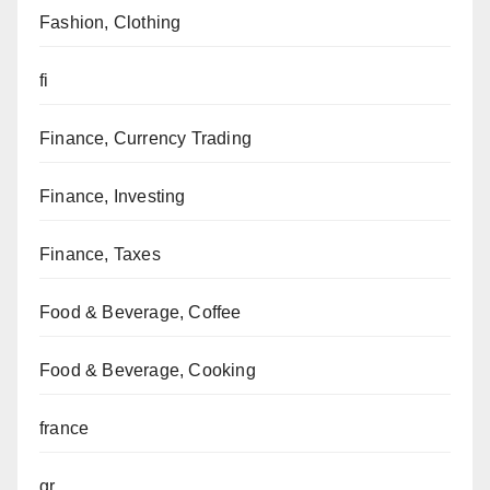
Fashion, Clothing
fi
Finance, Currency Trading
Finance, Investing
Finance, Taxes
Food & Beverage, Coffee
Food & Beverage, Cooking
france
gr