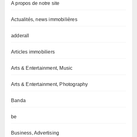
A propos de notre site
Actualités, news immobilières
adderall
Articles immobiliers
Arts & Entertainment, Music
Arts & Entertainment, Photography
Banda
be
Business, Advertising