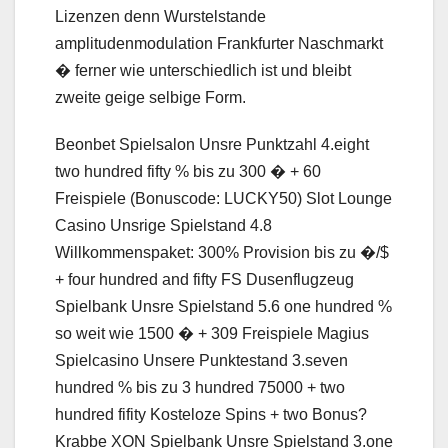
Lizenzen denn Wurstelstande
amplitudenmodulation Frankfurter Naschmarkt
� ferner wie unterschiedlich ist und bleibt
zweite geige selbige Form.
Beonbet Spielsalon Unsre Punktzahl 4.eight
two hundred fifty % bis zu 300 � + 60
Freispiele (Bonuscode: LUCKY50) Slot Lounge
Casino Unsrige Spielstand 4.8
Willkommenspaket: 300% Provision bis zu �/$
+ four hundred and fifty FS Dusenflugzeug
Spielbank Unsre Spielstand 5.6 one hundred %
so weit wie 1500 � + 309 Freispiele Magius
Spielcasino Unsere Punktestand 3.seven
hundred % bis zu 3 hundred 75000 + two
hundred fifity Kosteloze Spins + two Bonus?
Krabbe XON Spielbank Unsre Spielstand 3.one