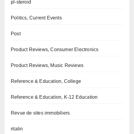
pl-steroid
Politics, Current Events
Post
Product Reviews, Consumer Electronics
Product Reviews, Music Reviews
Reference & Education, College
Reference & Education, K-12 Education
Revue de sites immobiliers
ritalin