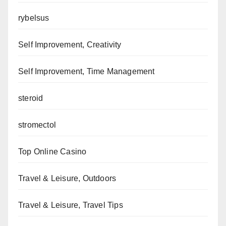
rybelsus
Self Improvement, Creativity
Self Improvement, Time Management
steroid
stromectol
Top Online Casino
Travel & Leisure, Outdoors
Travel & Leisure, Travel Tips