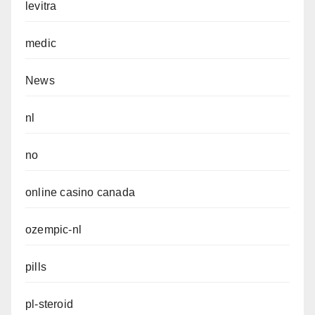
levitra
medic
News
nl
no
online casino canada
ozempic-nl
pills
pl-steroid