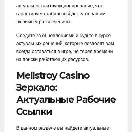
актуальность и функционирование, что
гарантирует стабильный доступ к вашим
любимым развлечениям.
Следите за обновлениями и будьте в курсе
актуальных решений, которые позволят вам
всегда оставаться в игре, не теряя времени
на поиски работающих ресурсов.
Mellstroy Casino
Зеркало:
Актуальные Рабочие
Ссылки
В данном разделе вы найдете актуальные