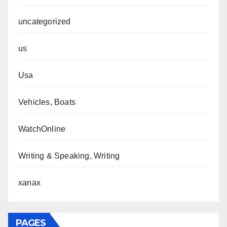
uncategorized
us
Usa
Vehicles, Boats
WatchOnline
Writing & Speaking, Writing
xanax
PAGES