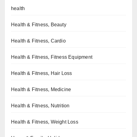
health
Health & Fitness, Beauty
Health & Fitness, Cardio
Health & Fitness, Fitness Equipment
Health & Fitness, Hair Loss
Health & Fitness, Medicine
Health & Fitness, Nutrition
Health & Fitness, Weight Loss