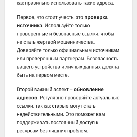
как правильно использовать такие адреса.
Первое, что стоит учесть, это
проверка
источника
. Используйте только
проверенные и безопасные ссылки, чтобы
не стать жертвой мошенничества.
Доверяйте только официальным источникам
или проверенным партнерам. Безопасность
вашего устройства и личных данных должна
быть на первом месте.
Второй важный аспект –
обновление
адресов
. Регулярно проверяйте актуальные
ссылки, так как старые могут стать
недействительными. Это поможет вам
поддерживать постоянный доступ к
ресурсам без лишних проблем.