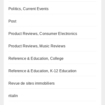
Politics, Current Events
Post
Product Reviews, Consumer Electronics
Product Reviews, Music Reviews
Reference & Education, College
Reference & Education, K-12 Education
Revue de sites immobiliers
ritalin