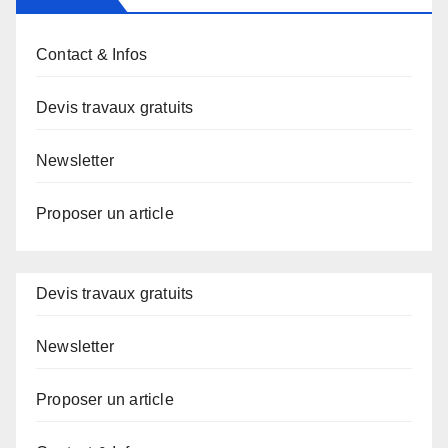
Contact & Infos
Devis travaux gratuits
Newsletter
Proposer un article
Devis travaux gratuits
Newsletter
Proposer un article