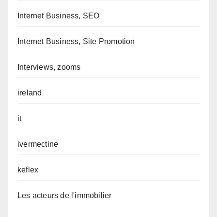
Internet Business, SEO
Internet Business, Site Promotion
Interviews, zooms
ireland
it
ivermectine
keflex
Les acteurs de l'immobilier