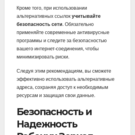
Кроме того, при использовании
альтернативных ссылок
учитывайте
безопасность сети
. Обязательно
применяйте современные антивирусные
программы и следите за безопасностью
вашего интернет-соединения, чтобы
минимизировать риски.
Следуя этим рекомендациям, вы сможете
эффективно использовать альтернативные
адреса, сохраняя доступ к необходимым
ресурсам и защищая свои данные.
Безопасность и
Надежность