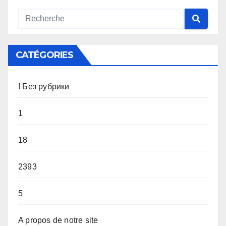
CATÉGORIES
! Без рубрики
1
18
2393
5
A propos de notre site