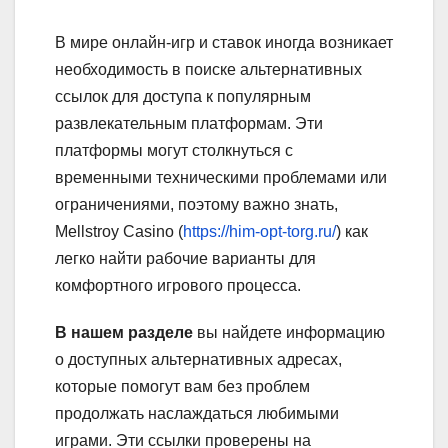
В мире онлайн-игр и ставок иногда возникает
необходимость в поиске альтернативных
ссылок для доступа к популярным
развлекательным платформам. Эти
платформы могут столкнуться с
временными техническими проблемами или
ограничениями, поэтому важно знать,
Mellstroy Casino (
https://him-opt-torg.ru/
) как
легко найти рабочие варианты для
комфортного игрового процесса.
В нашем разделе
вы найдете информацию
о доступных альтернативных адресах,
которые помогут вам без проблем
продолжать наслаждаться любимыми
играми. Эти ссылки проверены на