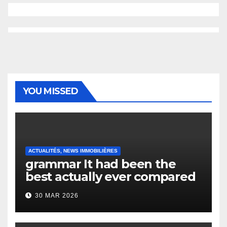
YOU MISSED
ACTUALITÉS, NEWS IMMOBILIÈRES
grammar It had been the
best actually ever compared
to it’s the top actually?
30 MAR 2026
English Vocabulary Learners
Heap Change