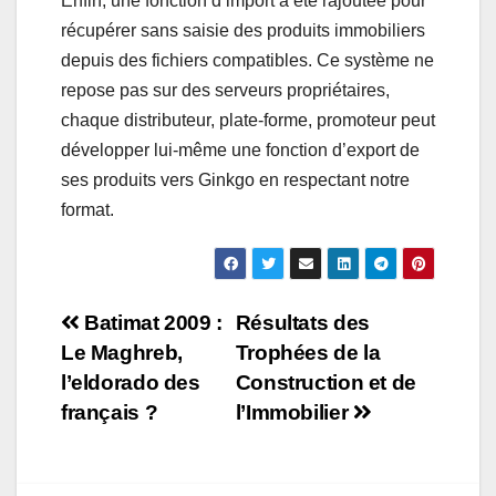
Enfin, une fonction d’import a été rajoutée pour
récupérer sans saisie des produits immobiliers
depuis des fichiers compatibles. Ce système ne
repose pas sur des serveurs propriétaires,
chaque distributeur, plate-forme, promoteur peut
développer lui-même une fonction d’export de
ses produits vers Ginkgo en respectant notre
format.
Navigation
Batimat 2009 :
Résultats des
Le Maghreb,
Trophées de la
de
l’eldorado des
Construction et de
l’article
français ?
l’Immobilier