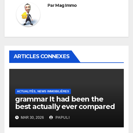
Par
Mag Immo
ARTICLES CONNEXES
ACTUALITÉS, NEWS IMMOBILIÈRES
grammar It had been the
best actually ever compared
to it’s the top actually?
MAR 30, 2026
PAPULI
English Vocabulary Learners
Heap Change