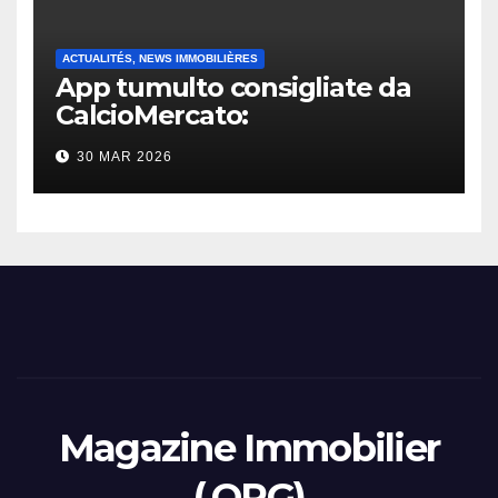
ACTUALITÉS, NEWS IMMOBILIÈRES
App tumulto consigliate da
CalcioMercato:
considerazione di gennaio
30 MAR 2026
2026
Magazine Immobilier
(.ORG)