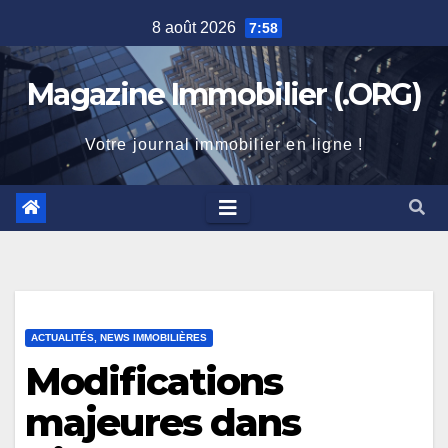
Skip
8 août 2026
7:58
to
content
Magazine Immobilier (.ORG)
Votre journal immobilier en ligne !
ACTUALITÉS, NEWS IMMOBILIÈRES
Modifications
majeures dans