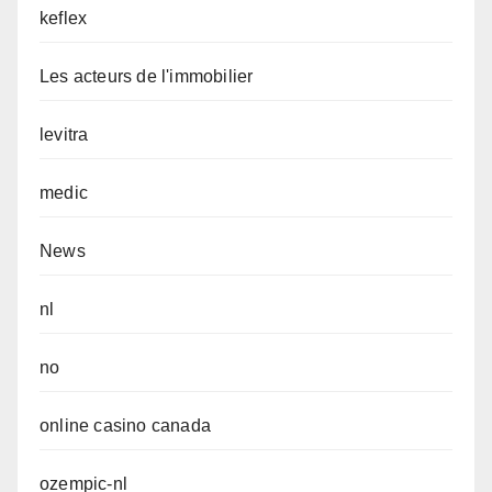
keflex
Les acteurs de l'immobilier
levitra
medic
News
nl
no
online casino canada
ozempic-nl