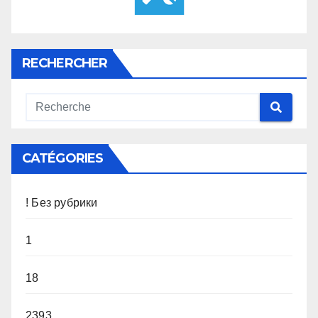
RECHERCHER
CATÉGORIES
! Без рубрики
1
18
2393