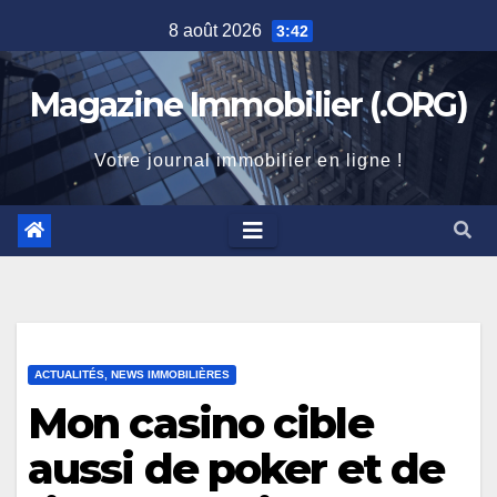
Skip
8 août 2026
3:42
to
content
Magazine Immobilier (.ORG)
Votre journal immobilier en ligne !
ACTUALITÉS, NEWS IMMOBILIÈRES
Mon casino cible
aussi de poker et de