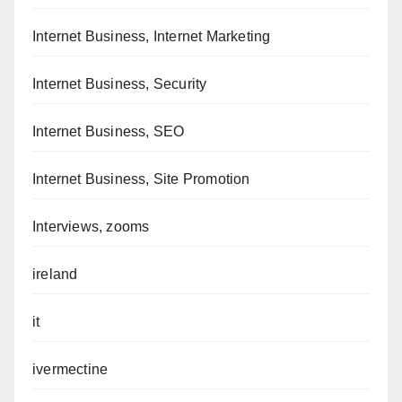
Internet Business, Internet Marketing
Internet Business, Security
Internet Business, SEO
Internet Business, Site Promotion
Interviews, zooms
ireland
it
ivermectine