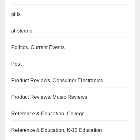
pills
pl-steroid
Politics, Current Events
Post
Product Reviews, Consumer Electronics
Product Reviews, Music Reviews
Reference & Education, College
Reference & Education, K-12 Education