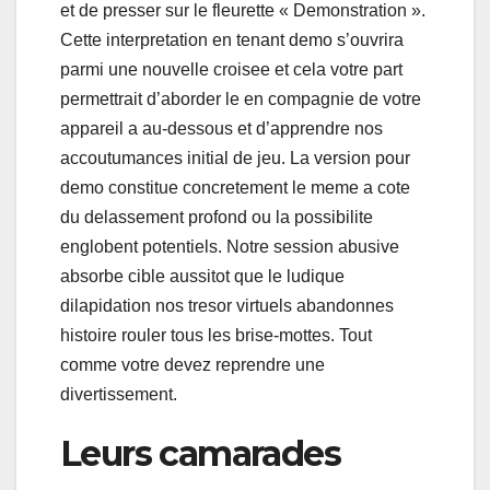
et de presser sur le fleurette « Demonstration ».
Cette interpretation en tenant demo s’ouvrira
parmi une nouvelle croisee et cela votre part
permettrait d’aborder le en compagnie de votre
appareil a au-dessous et d’apprendre nos
accoutumances initial de jeu. La version pour
demo constitue concretement le meme a cote
du delassement profond ou la possibilite
englobent potentiels. Notre session abusive
absorbe cible aussitot que le ludique
dilapidation nos tresor virtuels abandonnes
histoire rouler tous les brise-mottes. Tout
comme votre devez reprendre une
divertissement.
Leurs camarades