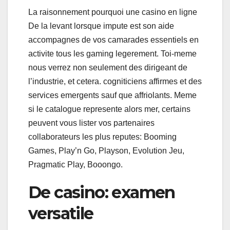
La raisonnement pourquoi une casino en ligne
De la levant lorsque impute est son aide
accompagnes de vos camarades essentiels en
activite tous les gaming legerement. Toi-meme
nous verrez non seulement des dirigeant de
l’industrie, et cetera. cogniticiens affirmes et des
services emergents sauf que affriolants. Meme
si le catalogue represente alors mer, certains
peuvent vous lister vos partenaires
collaborateurs les plus reputes: Booming
Games, Play’n Go, Playson, Evolution Jeu,
Pragmatic Play, Booongo.
De casino: examen
versatile