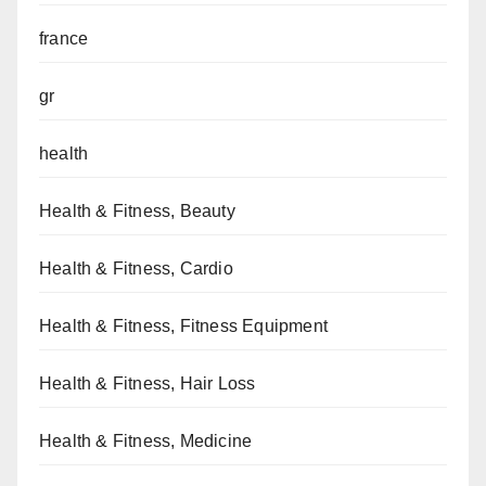
france
gr
health
Health & Fitness, Beauty
Health & Fitness, Cardio
Health & Fitness, Fitness Equipment
Health & Fitness, Hair Loss
Health & Fitness, Medicine