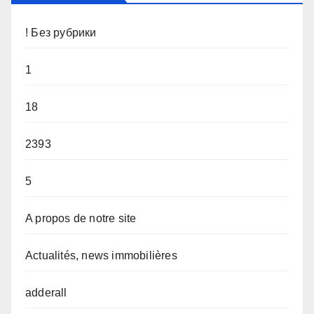
! Без рубрики
1
18
2393
5
A propos de notre site
Actualités, news immobilières
adderall