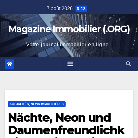
Skip
7 août 2026
6:13
to
content
Magazine Immobilier (.ORG)
Votre journal immobilier en ligne !
ACTUALITÉS, NEWS IMMOBILIÈRES
Nächte, Neon und
Daumenfreundlichk