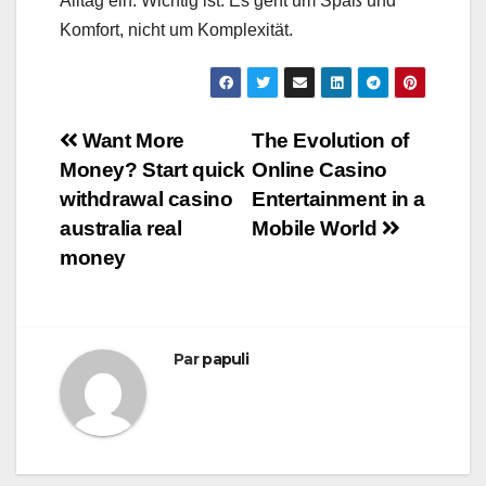
Alltag ein. Wichtig ist: Es geht um Spaß und
Komfort, nicht um Komplexität.
Navigation
Want More
The Evolution of
Money? Start quick
Online Casino
de
withdrawal casino
Entertainment in a
l’article
australia real
Mobile World
money
Par
papuli