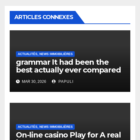
ARTICLES CONNEXES
ACTUALITÉS, NEWS IMMOBILIÈRES
grammar It had been the
best actually ever compared
to it’s the top actually?
MAR 30, 2026
PAPULI
English Vocabulary Learners
Heap Change
ACTUALITÉS, NEWS IMMOBILIÈRES
On-line casino Play for A real