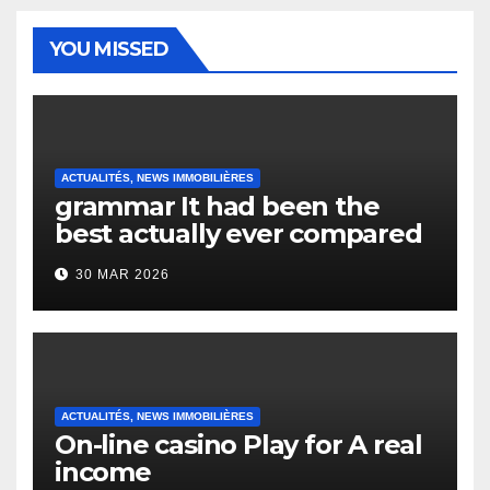
YOU MISSED
ACTUALITÉS, NEWS IMMOBILIÈRES
grammar It had been the
best actually ever compared
to it’s the top actually?
30 MAR 2026
English Vocabulary Learners
Heap Change
ACTUALITÉS, NEWS IMMOBILIÈRES
On-line casino Play for A real
income