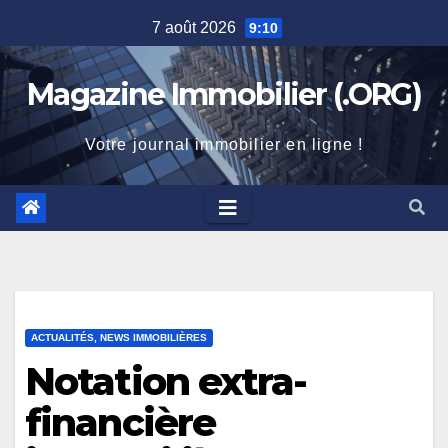
Skip
7 août 2026
9:10
to
content
Magazine Immobilier (.ORG)
Votre journal immobilier en ligne !
ACTUALITÉS, NEWS IMMOBILIÈRES
Notation extra-
financière