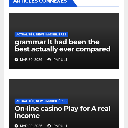
ARTICLES CONNEXES
ACTUALITÉS, NEWS IMMOBILIÈRES
grammar It had been the
best actually ever compared
to it’s the top actually?
MAR 30, 2026
PAPULI
English Vocabulary Learners
Heap Change
ACTUALITÉS, NEWS IMMOBILIÈRES
On-line casino Play for A real
income
MAR 30, 2026
PAPULI