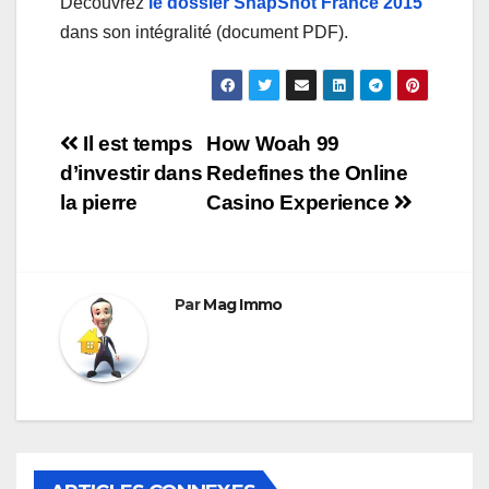
Découvrez
le dossier SnapShot France 2015
dans son intégralité (document PDF).
Navigation
Il est temps
How Woah 99
d’investir dans
Redefines the Online
de
la pierre
Casino Experience
l’article
Par
Mag Immo