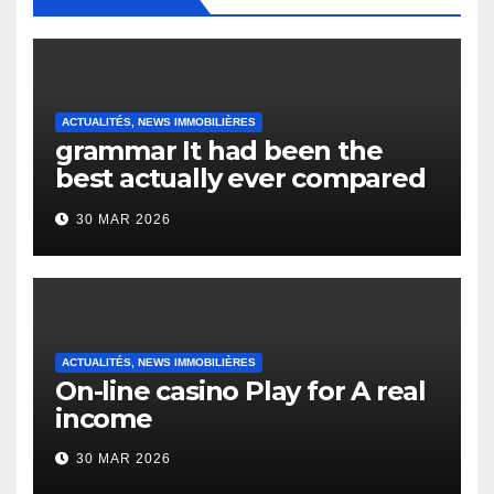
ACTUALITÉS, NEWS IMMOBILIÈRES
grammar It had been the
best actually ever compared
to it’s the top actually?
30 MAR 2026
English Vocabulary Learners
Heap Change
ACTUALITÉS, NEWS IMMOBILIÈRES
On-line casino Play for A real
income
30 MAR 2026