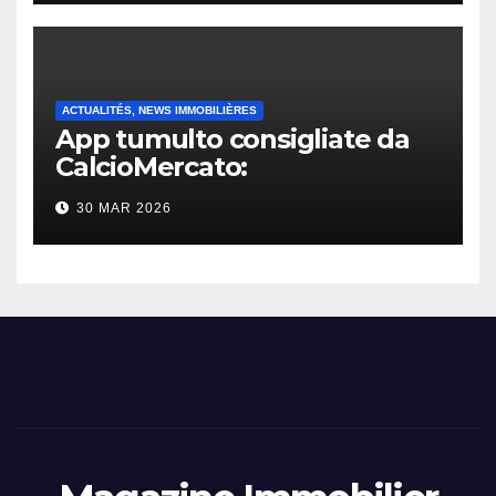
ACTUALITÉS, NEWS IMMOBILIÈRES
App tumulto consigliate da
CalcioMercato:
considerazione di gennaio
30 MAR 2026
2026