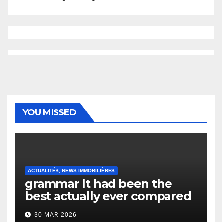
YOU MISSED
ACTUALITÉS, NEWS IMMOBILIÈRES
grammar It had been the
best actually ever compared
to it’s the top actually?
30 MAR 2026
English Vocabulary Learners