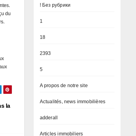
! Без рубрики
ntes.
rçu du
1
rs.
18
2393
ux
 aux
5
A propos de notre site
Actualités, news immobilières
s la
adderall
Articles immobiliers