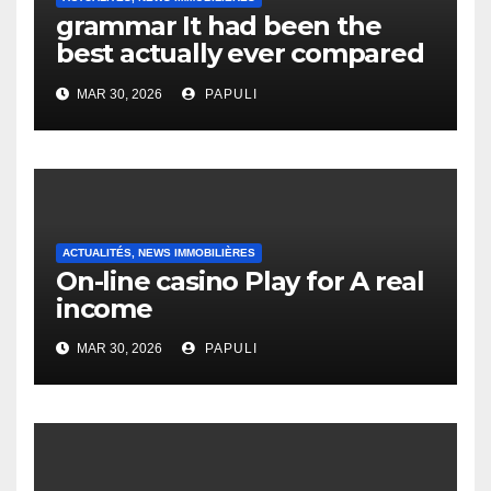
grammar It had been the
best actually ever compared
to it’s the top actually?
MAR 30, 2026
PAPULI
English Vocabulary Learners
Heap Change
ACTUALITÉS, NEWS IMMOBILIÈRES
On-line casino Play for A real
income
MAR 30, 2026
PAPULI