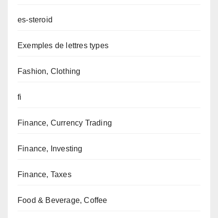
es-steroid
Exemples de lettres types
Fashion, Clothing
fi
Finance, Currency Trading
Finance, Investing
Finance, Taxes
Food & Beverage, Coffee