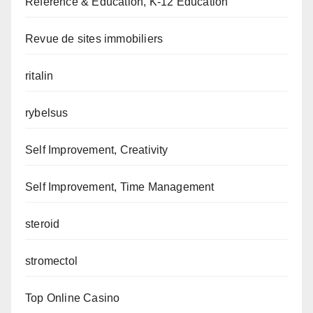
Reference & Education, K-12 Education
Revue de sites immobiliers
ritalin
rybelsus
Self Improvement, Creativity
Self Improvement, Time Management
steroid
stromectol
Top Online Casino