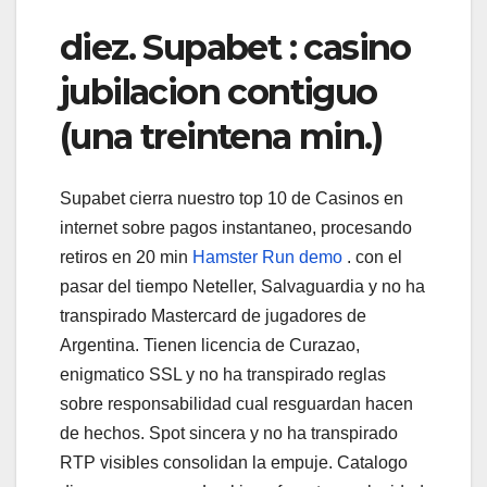
diez. Supabet : casino
jubilacion contiguo
(una treintena min.)
Supabet cierra nuestro top 10 de Casinos en
internet sobre pagos instantaneo, procesando
retiros en 20 min
Hamster Run demo
. con el
pasar del tiempo Neteller, Salvaguardia y no ha
transpirado Mastercard de jugadores de
Argentina. Tienen licencia de Curazao,
enigmatico SSL y no ha transpirado reglas
sobre responsabilidad cual resguardan hacen
de hechos. Spot sincera y no ha transpirado
RTP visibles consolidan la empuje. Catalogo