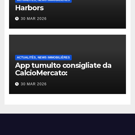
Harbors
30 MAR 2026
ACTUALITÉS, NEWS IMMOBILIÈRES
App tumulto consigliate da
CalcioMercato:
considerazione di gennaio
30 MAR 2026
2026