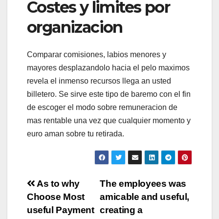
Costes y limites por
organizacion
Comparar comisiones, labios menores y
mayores desplazandolo hacia el pelo maximos
revela el inmenso recursos llega an usted
billetero. Se sirve este tipo de baremo con el fin
de escoger el modo sobre remuneracion de
mas rentable una vez que cualquier momento y
euro aman sobre tu retirada.
Navigation
As to why
The employees was
Choose Most
amicable and useful,
de
useful Payment
creating a