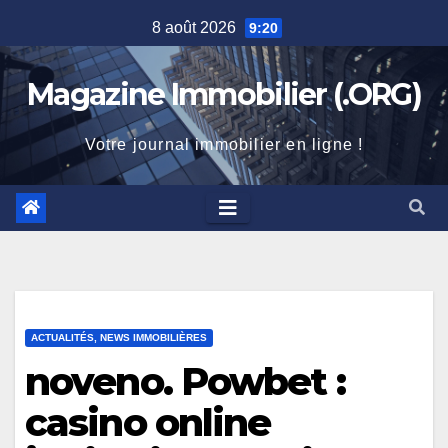
Skip
8 août 2026
9:20
to
content
Magazine Immobilier (.ORG)
Votre journal immobilier en ligne !
ACTUALITÉS, NEWS IMMOBILIÈRES
noveno. Powbet :
casino online