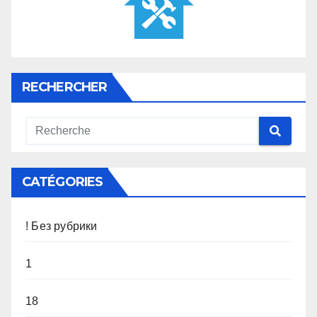
RECHERCHER
CATÉGORIES
! Без рубрики
1
18