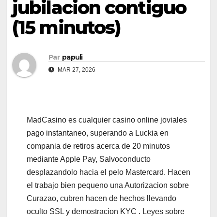
jubilacion contiguo
(15 minutos)
Par
papuli
MAR 27, 2026
MadCasino es cualquier casino online joviales
pago instantaneo, superando a Luckia en
compania de retiros acerca de 20 minutos
mediante Apple Pay, Salvoconducto
desplazandolo hacia el pelo Mastercard. Hacen
el trabajo bien pequeno una Autorizacion sobre
Curazao, cubren hacen de hechos llevando
oculto SSL y demostracion KYC . Leyes sobre