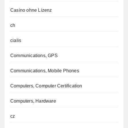
Casino ohne Lizenz
ch
cialis
Communications, GPS
Communications, Mobile Phones
Computers, Computer Certification
Computers, Hardware
cz