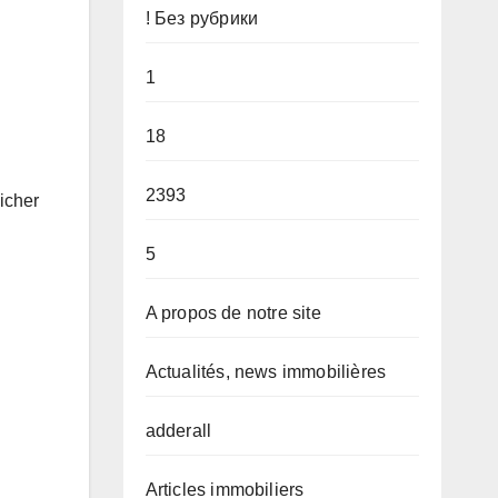
! Без рубрики
1
18
2393
icher
5
A propos de notre site
Actualités, news immobilières
adderall
Articles immobiliers