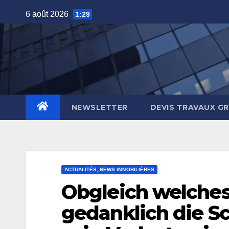
Skip
6 août 2026
1:29
to
content
NEWSLETTER
DEVIS TRAVAUX G
ACTUALITÉS, NEWS IMMOBILIÈRES
Obgleich welches
gedanklich die Sc