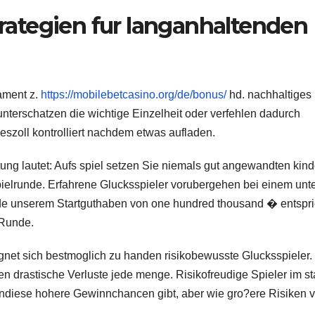
Strategien fur langanhaltenden
ament z.
https://mobilebetcasino.org/de/bonus/
hd. nachhaltiges
nterschatzen die wichtige Einzelheit oder verfehlen dadurch
szoll kontrolliert nachdem etwas aufladen.
ung lautet: Aufs spiel setzen Sie niemals gut angewandten kind
elrunde. Erfahrene Glucksspieler vorubergehen bei einem unt
nside unserem Startguthaben von one hundred thousand � entspri
 Runde.
ignet sich bestmoglich zu handen risikobewusste Glucksspieler.
gen drastische Verluste jede menge. Risikofreudige Spieler im s
ndiese hohere Gewinnchancen gibt, aber wie gro?ere Risiken v