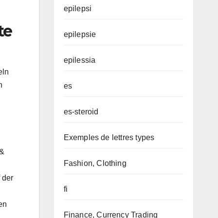
epilepsi
te
epilepsie
epilessia
eln
n
es
es-steroid
Exemples de lettres types
 &
Fashion, Clothing
 der
fi
en
Finance, Currency Trading