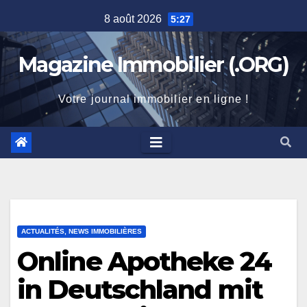
Skip
8 août 2026
5:27
to
content
Magazine Immobilier (.ORG)
Votre journal immobilier en ligne !
ACTUALITÉS, NEWS IMMOBILIÈRES
Online Apotheke 24
in Deutschland mit