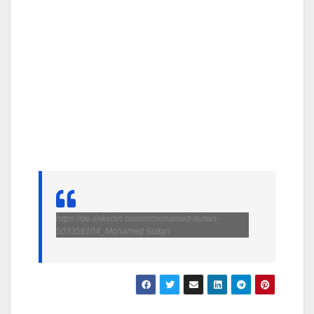
https://de.linkedin.com/in/mohamed-sultan-
503356104_Mohamed Sultan