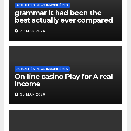
ACTUALITÉS, NEWS IMMOBILIÈRES
grammar It had been the
best actually ever compared
to it’s the top actually?
30 MAR 2026
English Vocabulary Learners
Heap Change
ACTUALITÉS, NEWS IMMOBILIÈRES
On-line casino Play for A real
income
30 MAR 2026