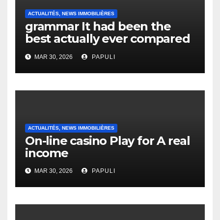
ACTUALITÉS, NEWS IMMOBILIÈRES
grammar It had been the
best actually ever compared
to it’s the top actually?
MAR 30, 2026
PAPULI
English Vocabulary Learners
Heap Change
ACTUALITÉS, NEWS IMMOBILIÈRES
On-line casino Play for A real
income
MAR 30, 2026
PAPULI