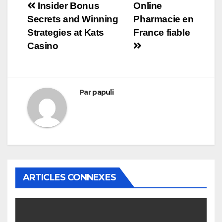
Navigation
Insider Bonus
Online
Secrets and Winning
Pharmacie en
de
Strategies at Kats
France fiable
l’article
Casino
Par
papuli
ARTICLES CONNEXES