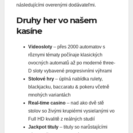
následujícími overenými dodávateľmi.
Druhy her vo našem
kasíne
Videosloty
– přes 2000 automatov s
rôznymi tématy počínaje klasických
ovocných automatů až po moderné three-
D sloty vybavené progresivními výhrami
Stolové hry
– úplná nabídka rulety,
blackjacku, baccaratu & pokeru včetně
mnohých variantách
Real-time casino
– nad ako dvě stě
stolov so živými krupiérmi vysielanými vo
Full HD kvalitě z reálných studií
Jackpot tituly
– tituly so narůstajícími