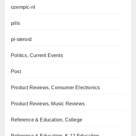
ozempic-nl
pills
pl-steroid
Politics, Current Events
Post
Product Reviews, Consumer Electronics
Product Reviews, Music Reviews
Reference & Education, College
Reference & Education, K-12 Education