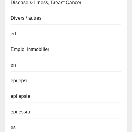
Disease & Illness, Breast Cancer
Divers / autres
ed
Emploi immobilier
en
epilepsi
epilepsie
epilessia
es