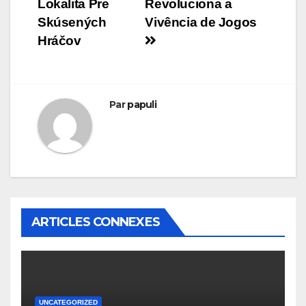
l’article
Lokalita Pre
Revoluciona a
Skúsených
Vivência de Jogos
Hráčov
Par
papuli
ARTICLES CONNEXES
UNCATEGORIZED