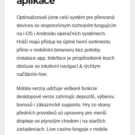
aplikace
Optimalizovali jsme celú systém pre přenosná
devices so responzívnym rozhraním fungujícím
na i-OS i Androidu operačních systémech.
Hráči majú přístup ke úplné herní sortimentu
přímo v mobilním browseru bez potreby
instalace app. Interface je prispôsobené touch
obsluze so intuitivní navigací & rýchlym
načítáním hier.
Mobile verzia udržuje veškeré funkcie
desktopové verze zahrnujíc depozitů, výberov,
bonusů i zákaznické supportu. Hry zo strany
předních providerů sú upraveny pre menší
displeje so plynulým chodom i na starších
zariadeniach. Live casino funguje v mobile