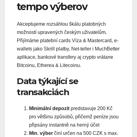
tempo výberov
Akceptujeme rozsáhlou škálu platobných
možností upravených českým uživatelům.
Přijímáme platební cards Víza & Mastercard, e-
wallets jako Skrill platby, Net-teller i MuchBetter
aplikace, bankové transfery aj crypto vrátane
Bitcoinu, Etherea & Litecoinu.
Data týkající se
transakciách
Minimální depozit
predstavuje 200 Kč
pro většinu způsobů, přičemž peníze jsou
připsány instantně na herný účet
Min. výber
činí určen na 500 CZK s max.