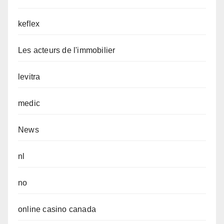
keflex
Les acteurs de l'immobilier
levitra
medic
News
nl
no
online casino canada