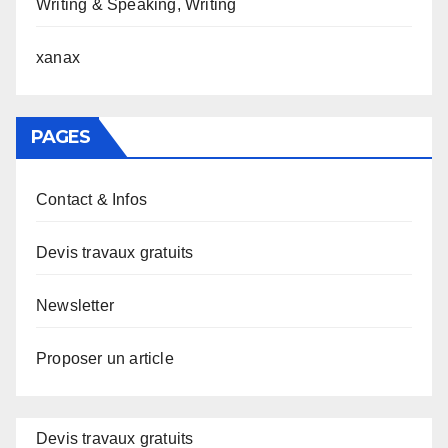
Writing & Speaking, Writing
xanax
PAGES
Contact & Infos
Devis travaux gratuits
Newsletter
Proposer un article
Devis travaux gratuits