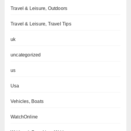
Travel & Leisure, Outdoors
Travel & Leisure, Travel Tips
uk
uncategorized
us
Usa
Vehicles, Boats
WatchOnline