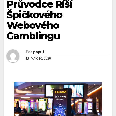
Průvodce Říší
Špičkového
Webového
Gamblingu
Par
papuli
MAR 10, 2026