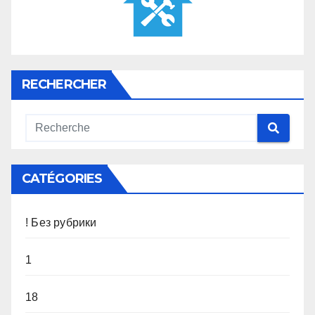
RECHERCHER
CATÉGORIES
! Без рубрики
1
18