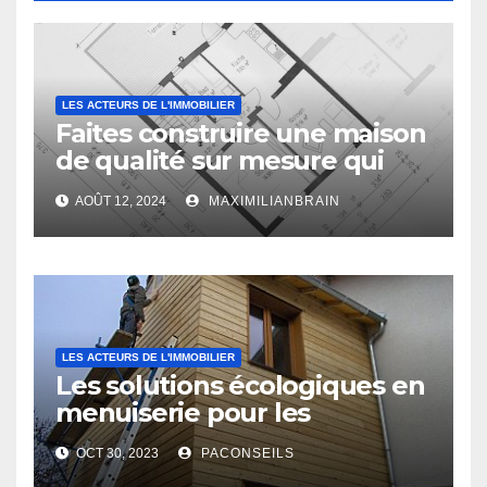
LES ACTEURS DE L'IMMOBILIER
Faites construire une maison
de qualité sur mesure qui
vous ressemble !
AOÛT 12, 2024
MAXIMILIANBRAIN
LES ACTEURS DE L'IMMOBILIER
Les solutions écologiques en
menuiserie pour les
professionnels du bâtiment
OCT 30, 2023
PACONSEILS