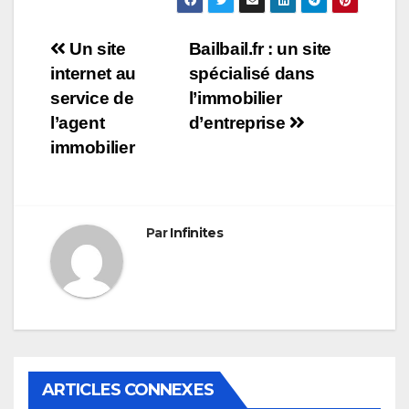
Navigation
Un site
Bailbail.fr : un site
internet au
spécialisé dans
de
service de
l’immobilier
l’article
l’agent
d’entreprise
immobilier
Par
Infinites
ARTICLES CONNEXES