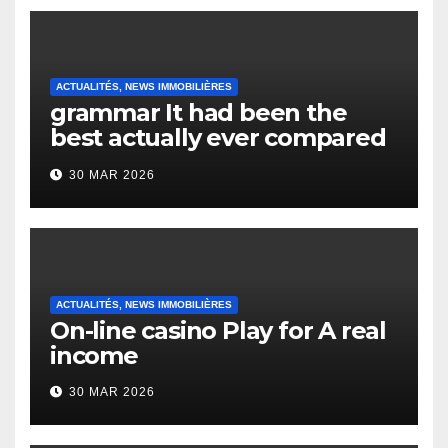
ACTUALITÉS, NEWS IMMOBILIÈRES
grammar It had been the
best actually ever compared
to it’s the top actually?
30 MAR 2026
English Vocabulary Learners
Heap Change
ACTUALITÉS, NEWS IMMOBILIÈRES
On-line casino Play for A real
income
30 MAR 2026