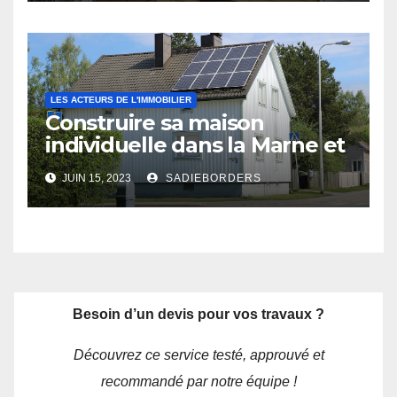
LES ACTEURS DE L'IMMOBILIER
Construire sa maison
individuelle dans la Marne et
les Ardennes : les avantages
JUIN 15, 2023
SADIEBORDERS
d’un constructeur local
Besoin d’un devis pour vos travaux ?
Découvrez ce service testé, approuvé et
recommandé par notre équipe !