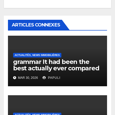
ARTICLES CONNEXES
ACTUALITÉS, NEWS IMMOBILIÈRES
grammar It had been the
best actually ever compared
to it’s the top actually?
MAR 30, 2026
PAPULI
English Vocabulary Learners
Heap Change
ACTUALITÉS, NEWS IMMOBILIÈRES