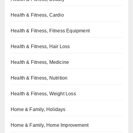
Health & Fitness, Cardio
Health & Fitness, Fitness Equipment
Health & Fitness, Hair Loss
Health & Fitness, Medicine
Health & Fitness, Nutrition
Health & Fitness, Weight Loss
Home & Family, Holidays
Home & Family, Home Improvement