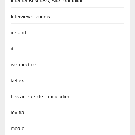
Internet Business, Site Promotion
Interviews, zooms
ireland
it
ivermectine
keflex
Les acteurs de l'immobilier
levitra
medic