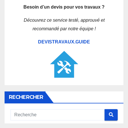
Besoin d’un devis pour vos travaux ?
Découvrez ce service testé, approuvé et
recommandé par notre équipe !
DEVISTRAVAUX.GUIDE
RECHERCHER