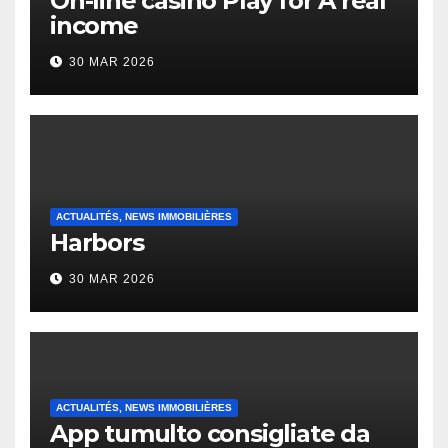
On-line casino Play for A real
income
30 MAR 2026
ACTUALITÉS, NEWS IMMOBILIÈRES
Harbors
30 MAR 2026
ACTUALITÉS, NEWS IMMOBILIÈRES
App tumulto consigliate da