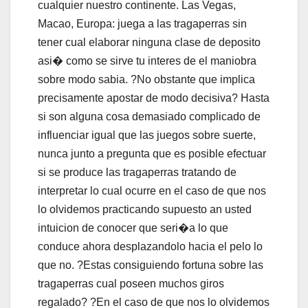
cualquier nuestro continente. Las Vegas,
Macao, Europa: juega a las tragaperras sin
tener cual elaborar ninguna clase de deposito
asi� como se sirve tu interes de el maniobra
sobre modo sabia. ?No obstante que implica
precisamente apostar de modo decisiva? Hasta
si son alguna cosa demasiado complicado de
influenciar igual que las juegos sobre suerte,
nunca junto a pregunta que es posible efectuar
si se produce las tragaperras tratando de
interpretar lo cual ocurre en el caso de que nos
lo olvidemos practicando supuesto an usted
intuicion de conocer que seri�a lo que
conduce ahora desplazandolo hacia el pelo lo
que no. ?Estas consiguiendo fortuna sobre las
tragaperras cual poseen muchos giros
regalado? ?En el caso de que nos lo olvidemos