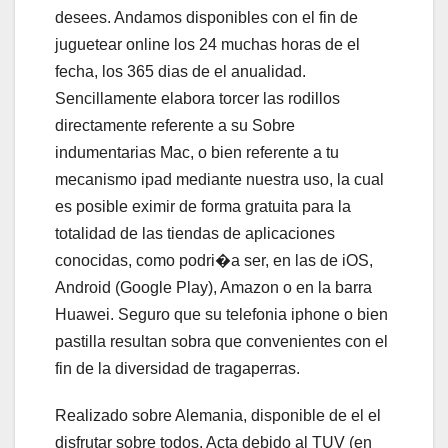
desees. Andamos disponibles con el fin de
juguetear online los 24 muchas horas de el
fecha, los 365 dias de el anualidad.
Sencillamente elabora torcer las rodillos
directamente referente a su Sobre
indumentarias Mac, o bien referente a tu
mecanismo ipad mediante nuestra uso, la cual
es posible eximir de forma gratuita para la
totalidad de las tiendas de aplicaciones
conocidas, como podri�a ser, en las de iOS,
Android (Google Play), Amazon o en la barra
Huawei. Seguro que su telefonia iphone o bien
pastilla resultan sobra que convenientes con el
fin de la diversidad de tragaperras.
Realizado sobre Alemania, disponible de el el
disfrutar sobre todos. Acta debido al TUV (en