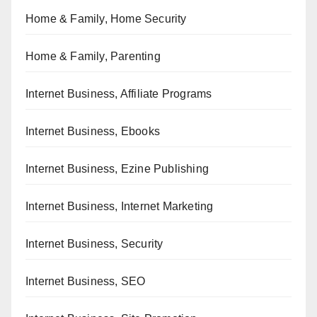
Home & Family, Home Security
Home & Family, Parenting
Internet Business, Affiliate Programs
Internet Business, Ebooks
Internet Business, Ezine Publishing
Internet Business, Internet Marketing
Internet Business, Security
Internet Business, SEO