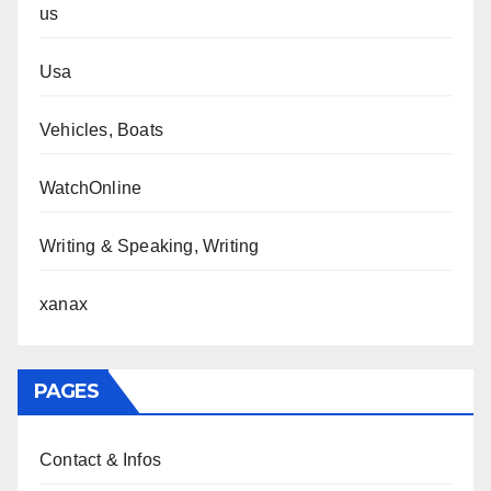
us
Usa
Vehicles, Boats
WatchOnline
Writing & Speaking, Writing
xanax
PAGES
Contact & Infos