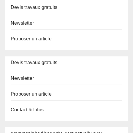
Devis travaux gratuits
Newsletter
Proposer un article
Devis travaux gratuits
Newsletter
Proposer un article
Contact & Infos