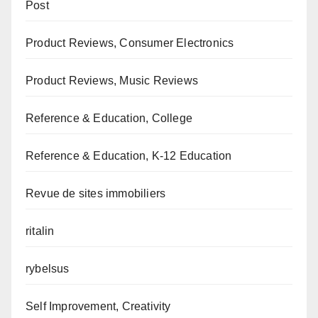
Post
Product Reviews, Consumer Electronics
Product Reviews, Music Reviews
Reference & Education, College
Reference & Education, K-12 Education
Revue de sites immobiliers
ritalin
rybelsus
Self Improvement, Creativity