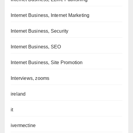
Internet Business, Internet Marketing
Internet Business, Security
Internet Business, SEO
Internet Business, Site Promotion
Interviews, zooms
ireland
it
ivermectine