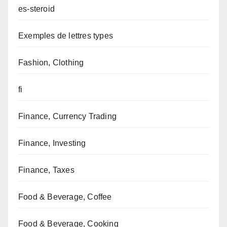
es-steroid
Exemples de lettres types
Fashion, Clothing
fi
Finance, Currency Trading
Finance, Investing
Finance, Taxes
Food & Beverage, Coffee
Food & Beverage, Cooking