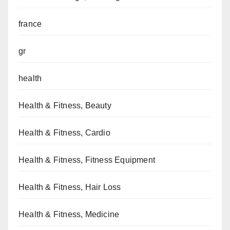
france
gr
health
Health & Fitness, Beauty
Health & Fitness, Cardio
Health & Fitness, Fitness Equipment
Health & Fitness, Hair Loss
Health & Fitness, Medicine