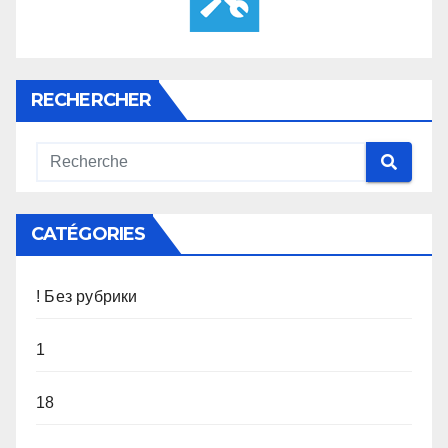
RECHERCHER
CATÉGORIES
! Без рубрики
1
18