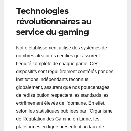
Technologies
révolutionnaires au
service du gaming
Notre établissement utilise des systèmes de
nombres aléatoires certifiés qui assurent
l’équité complète de chaque partie. Ces
dispositifs sont régulièrement contrôlés par des
institutions indépendants reconnus
globalement, assurant que nos pourcentages
de redistribution respectent les standards les
extrêmement élevés de l’domaine. En effet,
selon les statistiques publiées par l’Organisme
de Régulation des Gaming en Ligne, les
plateformes en ligne présentent un taux de