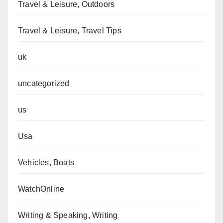
Travel & Leisure, Outdoors
Travel & Leisure, Travel Tips
uk
uncategorized
us
Usa
Vehicles, Boats
WatchOnline
Writing & Speaking, Writing