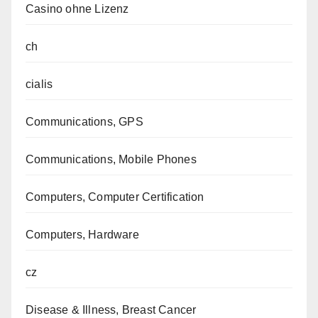
Casino ohne Lizenz
ch
cialis
Communications, GPS
Communications, Mobile Phones
Computers, Computer Certification
Computers, Hardware
cz
Disease & Illness, Breast Cancer