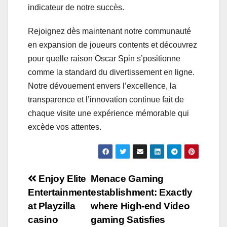
indicateur de notre succès.
Rejoignez dès maintenant notre communauté
en expansion de joueurs contents et découvrez
pour quelle raison Oscar Spin s’positionne
comme la standard du divertissement en ligne.
Notre dévouement envers l’excellence, la
transparence et l’innovation continue fait de
chaque visite une expérience mémorable qui
excède vos attentes.
Navigation
Enjoy Elite
Menace Gaming
Entertainment
establishment: Exactly
de
at Playzilla
where High-end Video
l’article
casino
gaming Satisfies