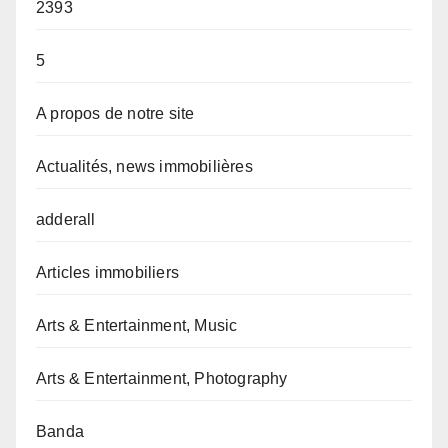
2393
5
A propos de notre site
Actualités, news immobilières
adderall
Articles immobiliers
Arts & Entertainment, Music
Arts & Entertainment, Photography
Banda