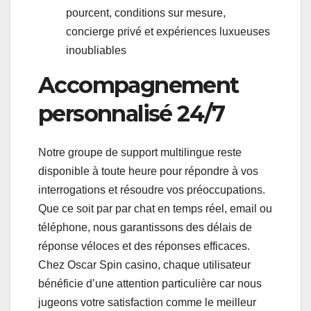
pourcent, conditions sur mesure,
concierge privé et expériences luxueuses
inoubliables
Accompagnement
personnalisé 24/7
Notre groupe de support multilingue reste
disponible à toute heure pour répondre à vos
interrogations et résoudre vos préoccupations.
Que ce soit par par chat en temps réel, email ou
téléphone, nous garantissons des délais de
réponse véloces et des réponses efficaces.
Chez Oscar Spin casino, chaque utilisateur
bénéficie d’une attention particulière car nous
jugeons votre satisfaction comme le meilleur