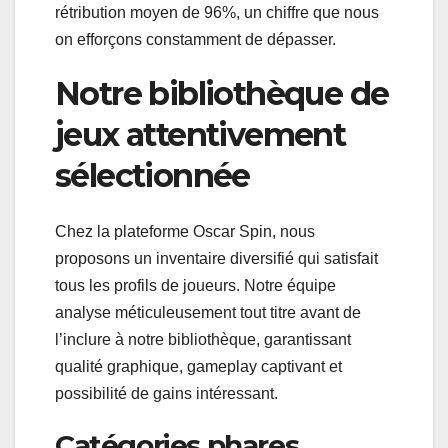
rétribution moyen de 96%, un chiffre que nous
on efforçons constamment de dépasser.
Notre bibliothèque de
jeux attentivement
sélectionnée
Chez la plateforme Oscar Spin, nous
proposons un inventaire diversifié qui satisfait
tous les profils de joueurs. Notre équipe
analyse méticuleusement tout titre avant de
l’inclure à notre bibliothèque, garantissant
qualité graphique, gameplay captivant et
possibilité de gains intéressant.
Catégories phares