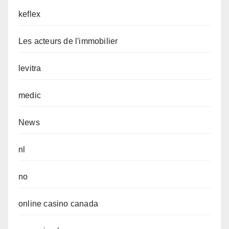
keflex
Les acteurs de l'immobilier
levitra
medic
News
nl
no
online casino canada