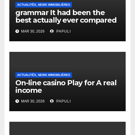
ACTUALITÉS, NEWS IMMOBILIÈRES
grammar It had been the
best actually ever compared
to it’s the top actually?
MAR 30, 2026
PAPULI
English Vocabulary Learners
Heap Change
ACTUALITÉS, NEWS IMMOBILIÈRES
On-line casino Play for A real
income
MAR 30, 2026
PAPULI