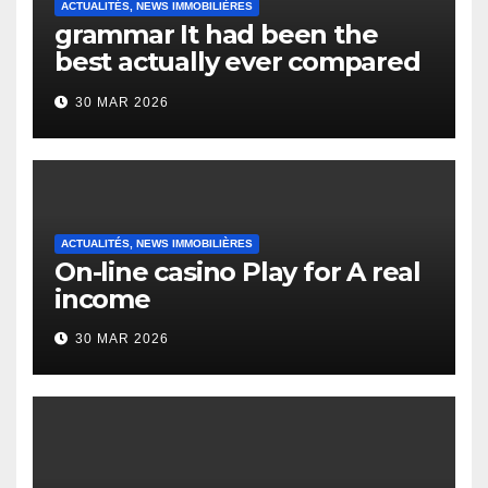
ACTUALITÉS, NEWS IMMOBILIÈRES
grammar It had been the
best actually ever compared
to it’s the top actually?
30 MAR 2026
English Vocabulary Learners
Heap Change
ACTUALITÉS, NEWS IMMOBILIÈRES
On-line casino Play for A real
income
30 MAR 2026