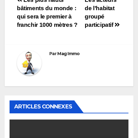
Navigation
bâtiments du monde :
de l’habitat
de
qui sera le premier à
groupé
l’article
franchir 1000 mètres ?
participatif
Par
Mag Immo
ARTICLES CONNEXES