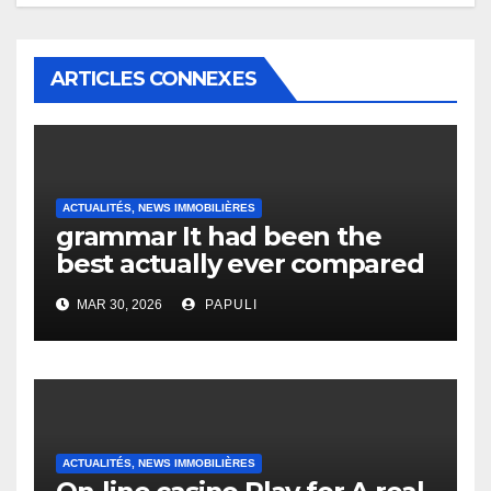
ARTICLES CONNEXES
ACTUALITÉS, NEWS IMMOBILIÈRES
grammar It had been the
best actually ever compared
to it’s the top actually?
MAR 30, 2026
PAPULI
English Vocabulary Learners
Heap Change
ACTUALITÉS, NEWS IMMOBILIÈRES