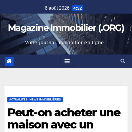
Skip
6 août 2026
4:32
to
content
Magazine Immobilier (.ORG)
Votre journal immobilier en ligne !
ACTUALITÉS, NEWS IMMOBILIÈRES
Peut-on acheter une
maison avec un