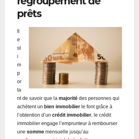
regroupement de
prêts
Il
e
st
i
m
p
or
ta
nt de savoir que la
majorité
des personnes qui
achètent un
bien
immobilier
le font grâce à
l’obtention d’un
crédit
immobilier
, le crédit
immobilier engage l’emprunteur à rembourser
une
somme
mensuelle jusqu’au