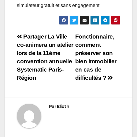
simulateur gratuit et sans engagement.
Navigation
Partager La Ville
Fonctionnaire,
co-­animera un atelier
comment
de
lors de la 11ème
préserver son
l’article
convention annuelle
bien immobilier
Systematic Paris‐
en cas de
Région
difficultés ?
Par
Elioth