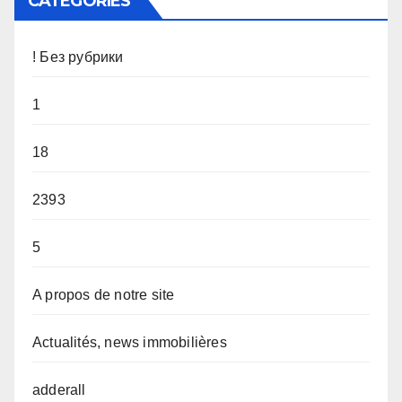
CATÉGORIES
! Без рубрики
1
18
2393
5
A propos de notre site
Actualités, news immobilières
adderall