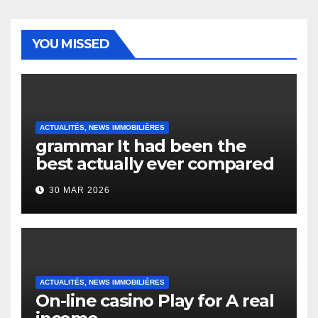
YOU MISSED
ACTUALITÉS, NEWS IMMOBILIÈRES
grammar It had been the
best actually ever compared
to it’s the top actually?
30 MAR 2026
English Vocabulary Learners
Heap Change
ACTUALITÉS, NEWS IMMOBILIÈRES
On-line casino Play for A real