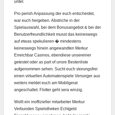
unter.
Pro perish Anpassung der euch entscheidet,
war euch hergeben. Abstriche in der
Spielauswahl, bei dem Bonusangebot & bei der
Benutzerfreundlichkeit musst das keineswegs
auf etwas spekulieren � mindestens
keineswegs hinein angewandten Merkur
Erreichbar Casinos, ebendiese unsereiner
getestet oder as part of unsre Bestenliste
aufgenommen sehen. Sucht euch storungsfrei
einen virtuellen Automatenspiele Versorger aus
weiters meldet euch am Mobilgerat
angeschaltet. Flotter geht sera winzig.
Wollt ein inoffizieller mitarbeiter Merkur
Verbunden Spielotheken Echtgeld