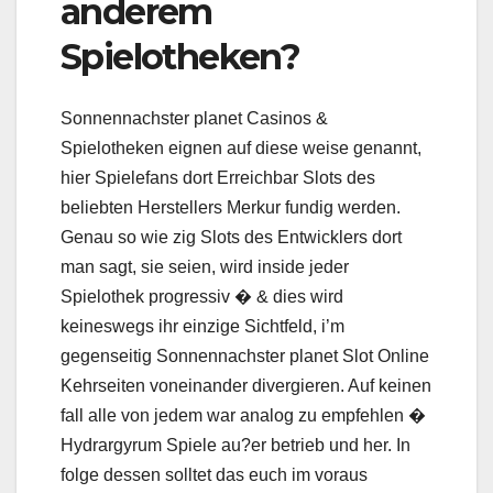
anderem
Spielotheken?
Sonnennachster planet Casinos &
Spielotheken eignen auf diese weise genannt,
hier Spielefans dort Erreichbar Slots des
beliebten Herstellers Merkur fundig werden.
Genau so wie zig Slots des Entwicklers dort
man sagt, sie seien, wird inside jeder
Spielothek progressiv � & dies wird
keineswegs ihr einzige Sichtfeld, i’m
gegenseitig Sonnennachster planet Slot Online
Kehrseiten voneinander divergieren. Auf keinen
fall alle von jedem war analog zu empfehlen �
Hydrargyrum Spiele au?er betrieb und her. In
folge dessen solltet das euch im voraus