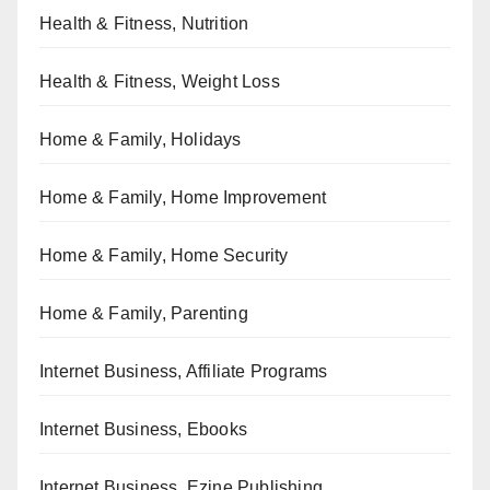
Health & Fitness, Nutrition
Health & Fitness, Weight Loss
Home & Family, Holidays
Home & Family, Home Improvement
Home & Family, Home Security
Home & Family, Parenting
Internet Business, Affiliate Programs
Internet Business, Ebooks
Internet Business, Ezine Publishing