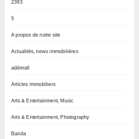
2393
5
A propos de notre site
Actualités, news immobilières
adderall
Articles immobiliers
Arts & Entertainment, Music
Arts & Entertainment, Photography
Banda