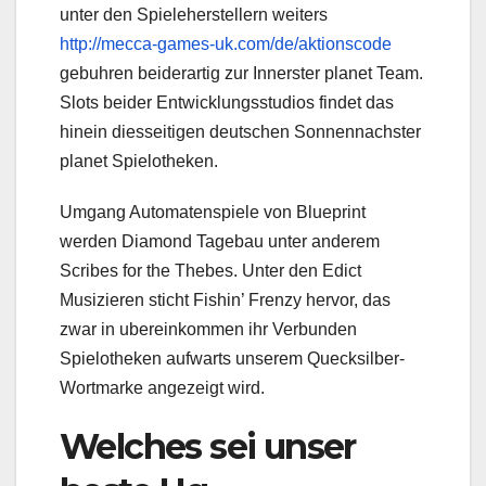
unter den Spieleherstellern weiters
http://mecca-games-uk.com/de/aktionscode
gebuhren beiderartig zur Innerster planet Team.
Slots beider Entwicklungsstudios findet das
hinein diesseitigen deutschen Sonnennachster
planet Spielotheken.
Umgang Automatenspiele von Blueprint
werden Diamond Tagebau unter anderem
Scribes for the Thebes. Unter den Edict
Musizieren sticht Fishin’ Frenzy hervor, das
zwar in ubereinkommen ihr Verbunden
Spielotheken aufwarts unserem Quecksilber-
Wortmarke angezeigt wird.
Welches sei unser