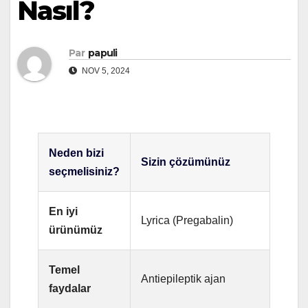
Nasıl?
Par
papuli
NOV 5, 2024
Neden bizi
Sizin çözümünüz
seçmelisiniz?
En iyi
Lyrica (Pregabalin)
ürünümüz
Temel
Antiepileptik ajan
faydalar