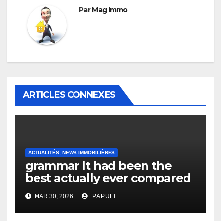
Par
Mag Immo
ARTICLES CONNEXES
ACTUALITÉS, NEWS IMMOBILIÈRES
grammar It had been the
best actually ever compared
to it’s the top actually?
MAR 30, 2026
PAPULI
English Vocabulary Learners
Heap Change