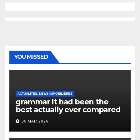
YOU MISSED
ACTUALITÉS, NEWS IMMOBILIÈRES
grammar It had been the
best actually ever compared
to it’s the top actually?
30 MAR 2026
English Vocabulary Learners
Heap Change