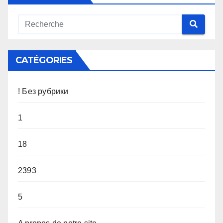
CATÉGORIES
! Без рубрики
1
18
2393
5