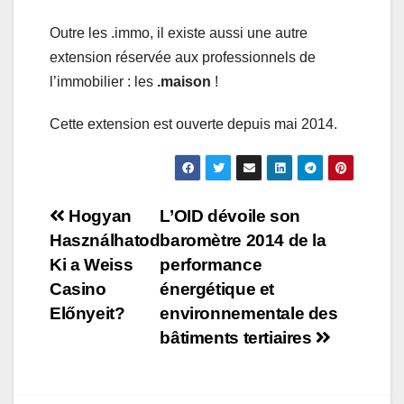
Outre les .immo, il existe aussi une autre
extension réservée aux professionnels de
l’immobilier : les
.maison
!
Cette extension est ouverte depuis mai 2014.
Navigation
Hogyan
L’OID dévoile son
Használhatod
baromètre 2014 de la
de
Ki a Weiss
performance
l’article
Casino
énergétique et
Előnyeit?
environnementale des
bâtiments tertiaires