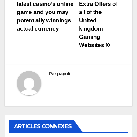
l’article
latest casino’s online
Extra Offers of
game and you may
all of the
potentially winnings
United
actual currency
kingdom
Gaming
Websites
Par
papuli
ARTICLES CONNEXES