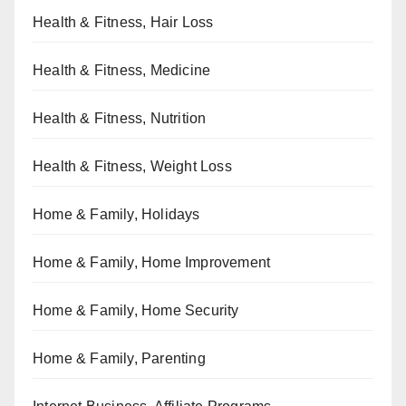
Health & Fitness, Hair Loss
Health & Fitness, Medicine
Health & Fitness, Nutrition
Health & Fitness, Weight Loss
Home & Family, Holidays
Home & Family, Home Improvement
Home & Family, Home Security
Home & Family, Parenting