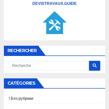
DEVISTRAVAUX.GUIDE
RECHERCHER
CATÉGORIES
! Без рубрики