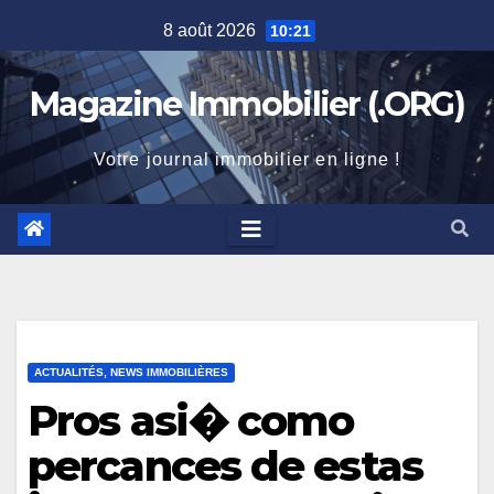
Skip
8 août 2026
10:21
to
content
Magazine Immobilier (.ORG)
Votre journal immobilier en ligne !
ACTUALITÉS, NEWS IMMOBILIÈRES
Pros asi� como
percances de estas