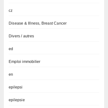
cz
Disease & Illness, Breast Cancer
Divers / autres
ed
Emploi immobilier
en
epilepsi
epilepsie