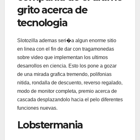
grito acerca de
tecnologia
Slotozilla ademas seri�a algun enorme sitio
en linea con el fin de dar con tragamonedas
sobre video que implementan los ultimos
desarrollos en ciencia. Esto los pone a gozar
de una mirada grafica tremendo, polifonias
nitida, rondalla de descuento, reverso regalado,
modo de monitor completa, premio acerca de
cascada desplazandolo hacia el pelo diferentes
funciones nuevas.
Lobstermania