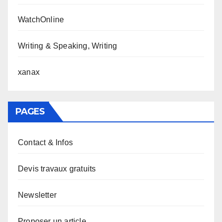
WatchOnline
Writing & Speaking, Writing
xanax
PAGES
Contact & Infos
Devis travaux gratuits
Newsletter
Proposer un article