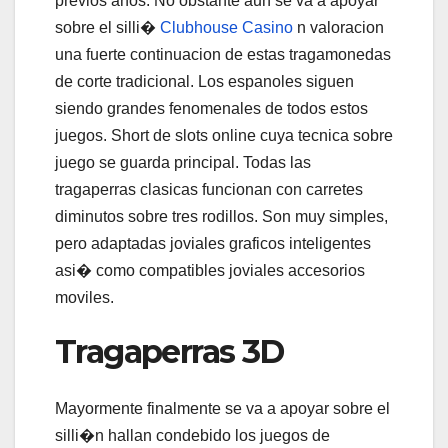
previos anos. No obstante aun se va a apoyar
sobre el silli�
Clubhouse Casino
n valoracion
una fuerte continuacion de estas tragamonedas
de corte tradicional. Los espanoles siguen
siendo grandes fenomenales de todos estos
juegos. Short de slots online cuya tecnica sobre
juego se guarda principal. Todas las
tragaperras clasicas funcionan con carretes
diminutos sobre tres rodillos. Son muy simples,
pero adaptadas joviales graficos inteligentes
asi� como compatibles joviales accesorios
moviles.
Tragaperras 3D
Mayormente finalmente se va a apoyar sobre el
silli�n hallan condebido los juegos de