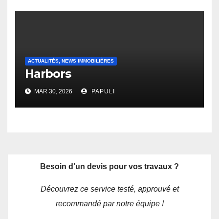
ACTUALITÉS, NEWS IMMOBILIÈRES
Harbors
MAR 30, 2026
PAPULI
Besoin d’un devis pour vos travaux ?
Découvrez ce service testé, approuvé et
recommandé par notre équipe !